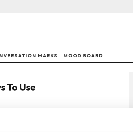
NVERSATION MARKS
MOOD BOARD
s To Use
EL Rouge Coco Hydra Gloss
OVIN
·
IUNIE 29, 2026