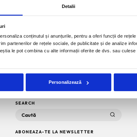
ossul de buze devine unul dintre cele mai la indemana
Detalii
din portfard. Motivele sunt simple. E
...
uri
rsonaliza conținutul și anunțurile, pentru a oferi funcții de rețele
im partenerilor de rețele sociale, de publicitate și de analize info
ceștia le pot combina cu alte informații oferite de dvs. sau culese î
Personalizează
SEARCH
ABONEAZA-TE LA NEWSLETTER