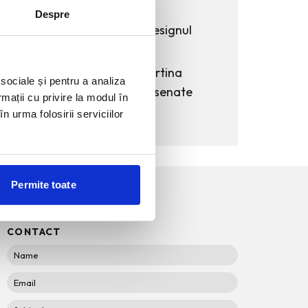
Mercedes-Benz
Despre
Funda, element cheie in designul
rochiilor de ocazie
KAWS: Art & Comix la Albertina
 sociale și pentru a analiza
Modern – cand benzile desenate
rmații cu privire la modul în
intra in muzeu
n urma folosirii serviciilor
Permite toate
CONTACT