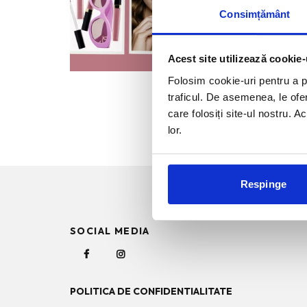
Vara, gl
Consimțământ
produse 
Acest site utilizează cookie-
Folosim cookie-uri pentru a pe
traficul. De asemenea, le ofer
care folosiți site-ul nostru. A
lor.
Respinge
SOCIAL MEDIA
POLITICA DE CONFIDENTIALITATE