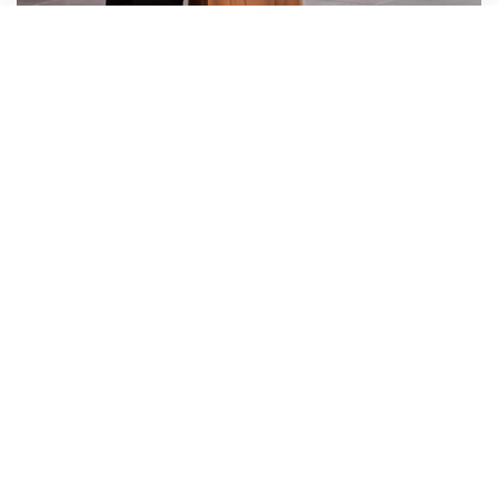
Rochiile pot fi comandate pe
www.snobbishbreakfast.ro
sau la
adresa
snobbishbreakfast@gmail.com
!
Foto: Mihai Blanaru (http://blanaru.net)
Model: Diana Cristea
Make-up Ioana Cristea
Coafura: Iulian Urlan
ROCHII
SARBATORI
SNOBBISH BREAKFAST