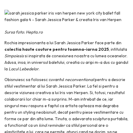
Sursa foto: Hepta.ro
Rochia impresionanta a lui Sarah Jessica Parker face parte din
colectia haute couture pentru toamna-iarna 2025
, intitulata
Simpoiesis
si inspirata de conexiunea noastra cu lumea oceanelor.
Adusa, insa, in universul baletului, creatia cu aripi m-a dus cu gandul
la
Lacul Lebedelor
.
Obisnuiesc sa folosesc cuvantul
neconventional
pentru a descrie
stilul vestimentar al lui Sarah Jessica Parker. La fel si pentru a
descrie viziunea creativa a lui Iris van Herpen. Si, totusi, rezultatul
colaborarii lor chiar m-a surprins. M-am intrebat de ce, iar
singurul meu raspuns e faptul ca artista opteaza mai degraba
pentru un styling neobisnuit, decat pentru piese vestimentare cu
forme ce par din alta lume. Tinuta, o adevarata sculptura purtabila,
a functionat ca un
kind reminder
ca stilul personal are o
elasticitate a lui, care ne permite, atunci cand ne dorim, sa ne