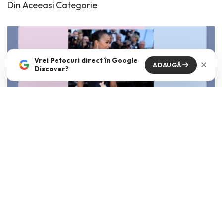
Din Aceeasi Categorie
Vrei Petocuri direct în Google
ADAUGĂ
Discover?
Funda, element cheie in designul rochiilor de
ocazie
IOANA LOVIN
·
IUNIE 18, 2026
Funda reprezinta elementul care mi-a atras atentia, in mod
special, la tinutele celebritatilor prezente la diverse evenimente