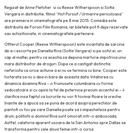
Regizat de Anne Fletcher si cu Reese Witherspoon si Sofia
Vergara in distributie, filmul “Hot Pursuit / Urmarire periculoasa”
are premiera in cinematografe pe 8 mai 2015. Comedia este
distribuita de Forum Film Romania, iar biletele pot fi deja rezervate
sau achizitionate, in cinematografele partenere.
Ofiterul Cooper (Reese Witherspoon) este incantata de sarcina
de a-i escorta pe Daniella Riva (Sofia Vergara) si pe sotul ei, un
cap al mafiei, pentru ca acestia sa depuna marturie impotriva unui
mare distribuitor de droguri. Dupa ce a castigat distinctia
nefericita ca orice actiune a ei nu se termina cu bine, Cooper este
hotarata sa nu o dea in bara de aceasta data. Intalnirea cu
dinamica doamna Riva – o frumusete columbiana cu forme
seducatoare si cu opinii la fel de puternice precum accentul ei – ii
clarifica insa faptul ca lucrurile nu vor fi tocmai floare la ureche.
Inainte de a apuca sa se puna de acord asupra perechilor de
pantofi cu toc pe care Daniella poate sa ii impacheteze pentru
drum, politistii si domnul Riva sunt omorati intr-o ambuscada.
Astfel, calatoria aparent usoara de la San Antonio spre Dallas se
transforma pentru cele doua femei intr-o cursa