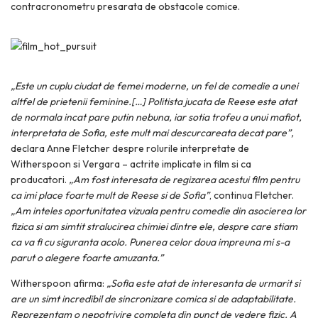
contracronometru presarata de obstacole comice.
„Este un cuplu ciudat de femei moderne, un fel de comedie a unei
altfel de prietenii feminine.[…] Politista jucata de Reese este atat
de normala incat pare putin nebuna, iar sotia trofeu a unui mafiot,
interpretata de Sofia, este mult mai descurcareata decat pare”,
declara Anne Fletcher despre rolurile interpretate de
Witherspoon si Vergara – actrite implicate in film si ca
producatori.
„Am fost interesata de regizarea acestui film pentru
ca imi place foarte mult de Reese si de Sofia”
, continua Fletcher.
„Am inteles oportunitatea vizuala pentru comedie din asocierea lor
fizica si am simtit stralucirea chimiei dintre ele, despre care stiam
ca va fi cu siguranta acolo. Punerea celor doua impreuna mi s-a
parut o alegere foarte amuzanta.”
Witherspoon afirma:
„Sofia este atat de interesanta de urmarit si
are un simt incredibil de sincronizare comica si de adaptabilitate.
Reprezentam o nepotrivire completa din punct de vedere fizic. A