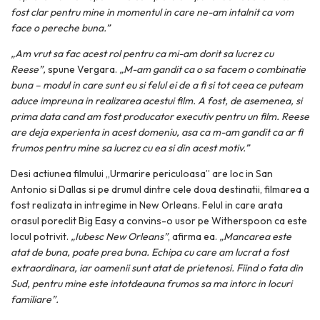
fost clar pentru mine in momentul in care ne-am intalnit ca vom
face o pereche buna.”
„Am vrut sa fac acest rol pentru ca mi-am dorit sa lucrez cu
Reese”,
spune Vergara.
„M-am gandit ca o sa facem o combinatie
buna – modul in care sunt eu si felul ei de a fi si tot ceea ce puteam
aduce impreuna in realizarea acestui film. A fost, de asemenea, si
prima data cand am fost producator executiv pentru un film. Reese
are deja experienta in acest domeniu, asa ca m-am gandit ca ar fi
frumos pentru mine sa lucrez cu ea si din acest motiv.”
Desi actiunea filmului „Urmarire periculoasa” are loc in San
Antonio si Dallas si pe drumul dintre cele doua destinatii, filmarea a
fost realizata in intregime in New Orleans. Felul in care arata
orasul poreclit Big Easy a convins-o usor pe Witherspoon ca este
locul potrivit.
„Iubesc New Orleans”
, afirma ea.
„Mancarea este
atat de buna, poate prea buna. Echipa cu care am lucrat a fost
extraordinara, iar oamenii sunt atat de prietenosi. Fiind o fata din
Sud, pentru mine este intotdeauna frumos sa ma intorc in locuri
familiare”.