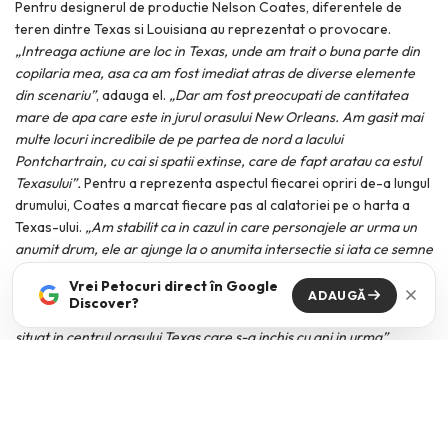
Pentru designerul de productie Nelson Coates, diferentele de
teren dintre Texas si Louisiana au reprezentat o provocare.
„Intreaga actiune are loc in Texas, unde am trait o buna parte din
copilaria mea, asa ca am fost imediat atras de diverse elemente
din scenariu”
, adauga el.
„Dar am fost preocupati de cantitatea
mare de apa care este in jurul orasului New Orleans. Am gasit mai
multe locuri incredibile de pe partea de nord a lacului
Pontchartrain, cu cai si spatii extinse, care de fapt aratau ca estul
Texasului”.
Pentru a reprezenta aspectul fiecarei opriri de-a lungul
drumului, Coates a marcat fiecare pas al calatoriei pe o harta a
Texas-ului.
„Am stabilit ca in cazul in care personajele ar urma un
anumit drum, ele ar ajunge la o anumita intersectie si iata ce semne
ar fi acolo… si asa mai departe pentru a obtine o cartografiere
Vrei Petocuri direct în Google
reala a locurilor in care cele doua actrite ar merge. La un moment
ADAUGĂ
Discover?
dat, am recreat chiar si un panou de la un fost parc de distractii
situat in centrul orasului Texas care s-a inchis cu ani in urma”.
Filmul este regizat de Anne Fletcher („The Proposal”), dupa un
scenariu scris de David Feeney (seria TV „New Girl”) & John
Quintance (seria TV „Ben & Kate”) si Dana Fox („What Happens in
Vegas”) & Katherine Silberman (seria TV „Ben & Kate”).