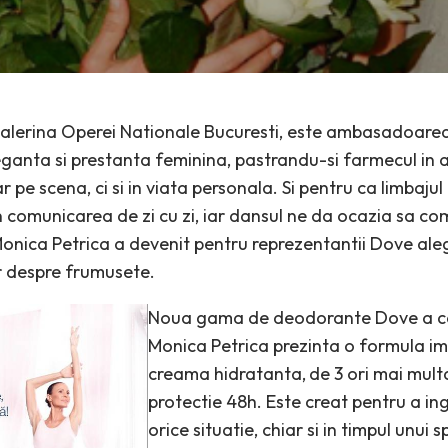
balerina Operei Nationale Bucuresti, este ambasadoare
ganta si prestanta feminina, pastrandu-si farmecul in at
e scena, ci si in viata personala. Si pentru ca limbajul
 comunicarea de zi cu zi, iar dansul ne da ocazia sa co
onica Petrica a devenit pentru reprezentantii Dove al
r despre frumusete.
Noua gama de deodorante Dove a ca
Monica Petrica prezinta o formula im
creama hidratanta,
de 3 ori mai mult
protectie 48h. Este creat pentru a ingr
orice situatie, chiar si in timpul unui 