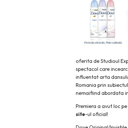
oferita de Studioul Ex
spectacol care incearca
influentat arta dansulu
Romania prin subiectul 
nemaifiind abordata i
Premiera a avut loc pe
site
-ul oficial!
Dove Original/Invisble D