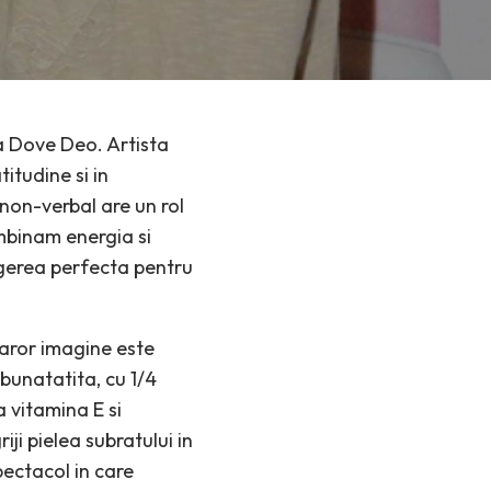
a Dove Deo. Artista
itudine si in
 non-verbal are un rol
mbinam energia si
egerea perfecta pentru
ror imagine este
bunatatita, cu 1/4
a vitamina E si
iji pielea subratului in
spectacol in care