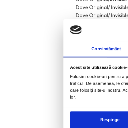
Dove Original/ Invisible
Dove Original/ Invisible 
Foto: Dove
Consimțământ
Acest site utilizează cookie-
Folosim cookie-uri pentru a pe
DOVE
FILIP RISTOVSKI
MO
traficul. De asemenea, le ofer
care folosiți site-ul nostru. A
lor.
R
Respinge