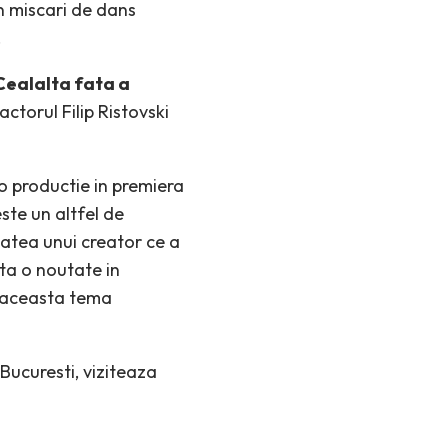
n miscari de dans
.
 Cealalta fata a
actorul Filip Ristovski
 o productie in premiera
ste un altfel de
tatea unui creator ce a
nta o noutate in
), aceasta tema
Bucuresti, viziteaza