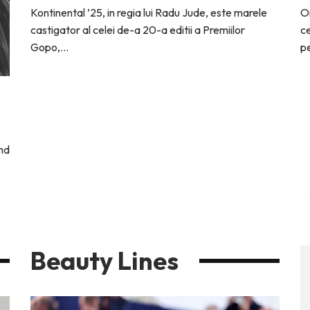
Kontinental ’25, in regia lui Radu Jude, este marele
On
castigator al celei de-a 20-a editii a Premiilor
ce
Gopo,
...
pe
and
Beauty Lines