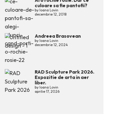
Ai o rochie rosie. Dar ce
culoare sa fie pantofii?
by
Ioana Lovin
decembrie 12, 2018
Andreea Brasovean
by
Ioana Lovin
decembrie 12, 2024
RAD Sculpture Park 2026.
Expozitie de arta in aer
liber.
by
Ioana Lovin
aprilie 17, 2026