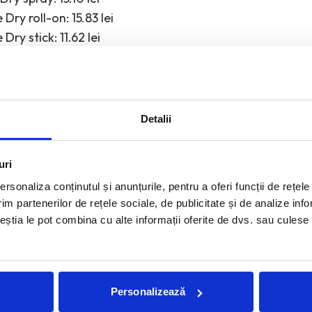
 Dry roll-on: 15.83 lei
Dry stick: 11.62 lei
Detalii
uri
rsonaliza conținutul și anunțurile, pentru a oferi funcții de rețele
NICA PETRICA
NIJINSKI - CEALALTA PARTE A GENIULUI
im partenerilor de rețele sociale, de publicitate și de analize info
ceștia le pot combina cu alte informații oferite de dvs. sau culese î
EDACTORII ECHIPEI
Personalizează