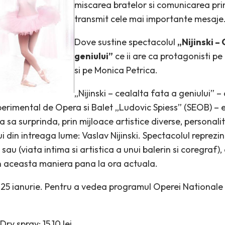
miscarea bratelor si comunicarea pri
transmit cele mai importante mesaje
Dove sustine spectacolul
„Nijinski –
geniului”
ce ii are ca protagonisti pe 
si pe Monica Petrica.
„Nijinski – cealalta fata a geniului” –
perimental de Opera si Balet „Ludovic Spiess” (SEOB) – e
 sa surprinda, prin mijloace artistice diverse, personali
i din intreaga lume: Vaslav Nijinski. Spectacolul reprezi
sau (viata intima si artistica a unui balerin si coregraf
n aceasta maniera pana la ora actuala.
 25 ianurie. Pentru a vedea programul Operei Nationale 
ry spray: 15.10 lei