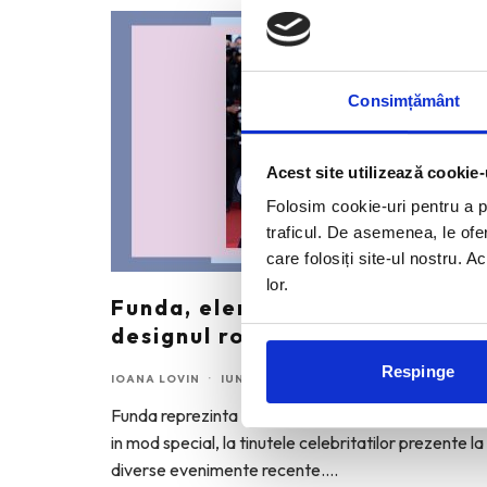
Consimțământ
Acest site utilizează cookie-
Folosim cookie-uri pentru a pe
traficul. De asemenea, le ofer
care folosiți site-ul nostru. A
lor.
Funda, element cheie in
designul rochiilor de ocazie
Respinge
IOANA LOVIN
·
IUNIE 18, 2026
Funda reprezinta elementul care mi-a atras atenti
in mod special, la tinutele celebritatilor prezente la
diverse evenimente recente.
...