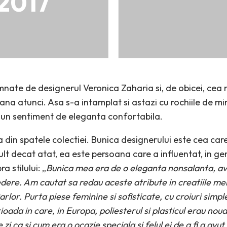
 2017
mnate de designerul Veronica Zaharia si, de obicei, cea 
pana atunci. Asa s-a intamplat si astazi cu rochiile de m
 un sentiment de eleganta confortabila.
 din spatele colectiei. Bunica designerului este cea care 
ult decat atat, ea este persoana care a influentat, in g
 stilului: „
Bunica mea era de o eleganta nonsalanta, a
dere. Am cautat sa redau aceste atribute in creatiile mele 
lor. Purta piese feminine si sofisticate, cu croiuri simple
rioada in care, in Europa, poliesterul si plasticul erau no
 zi ca si cum era o ocazie speciala si felul ei de a fi a avu