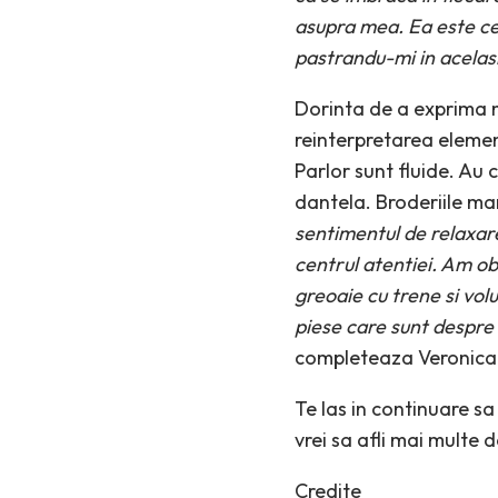
asupra mea. Ea este cea
pastrandu-mi in acelasi
Dorinta de a exprima na
reinterpretarea elemente
Parlor sunt fluide. Au c
dantela. Broderiile man
sentimentul de relaxare
centrul atentiei.
Am obs
greoaie cu trene si vol
piese care sunt despre 
completeaza Veronica
Te las in continuare s
vrei sa afli mai multe d
Credite