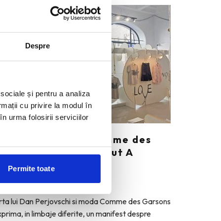
Despre
 sociale și pentru a analiza
rmații cu privire la modul în
n urma folosirii serviciilor
an Perjovschi x Comme des
arcons. A Story About A
ollaboration.
Permite toate
OANA LOVIN
·
IUNIE 3, 2026
rta lui Dan Perjovschi si moda Comme des Garsons
prima, in limbaje diferite, un manifest despre