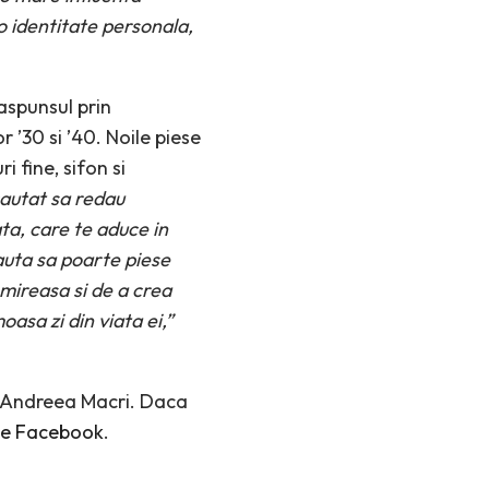
o identitate personala,
aspunsul prin
r ’30 si ’40. Noile piese
i fine, sifon si
autat sa redau
ta, care te aduce in
uta sa poarte piese
 mireasa si de a crea
asa zi din viata ei,”
ul Andreea Macri. Daca
de Facebook
.