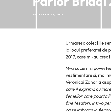
Parlor Bridal
NOIEMBRIE 25, 2016
Urmaresc colectiile se
ia locul preferatei de 
2017, care mi-au creat
M-a cucerit si povestea
vestimentare si, mai m
Veronicai Zaharia asupra
care il exprima cu incre
femeilor care poarta Par
fine tesaturi, intr-o pe
ca se imbraca in fiecare