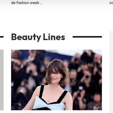
de fashion week
...
so
Beauty Lines