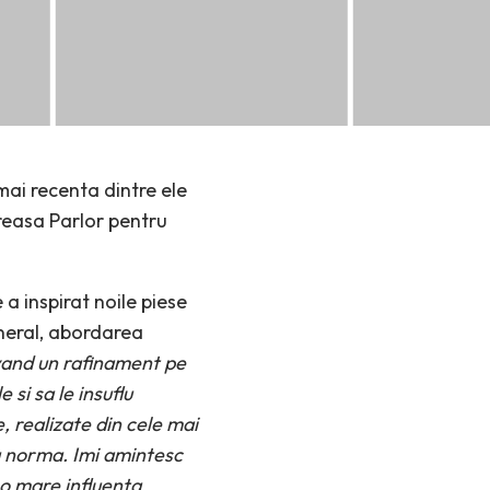
mai recenta dintre ele
ireasa Parlor pentru
a inspirat noile piese
eneral, abordarea
vand un rafinament pe
si sa le insuflu
, realizate din cele mai
ua norma. Imi amintesc
t o mare influenta