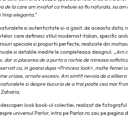
 de la care am invatat ca trebuie sa fiu naturala, sa am 
 timp eleganta.”
turalete si autenticitate si-a gasit, de aceasta data, r
lor care definesc stilul modernist italian, specific anilo
roiuri speciale si proportii perfecte, realizate din matasur
uale si detaliile inedite le completeaza designul. „
Am c
, dar si placerea de a purta o rochie de mireasa sofistica
ervat ca, in goana dupa <Princess look>, multe femei ca
ume uriase, ornate excesiv. Am simtit nevoia de a elibera
naturalete si despre bucuria de a trai poate cea mai frumo
 Zaharia.
a descoperi look book-ul colectiei, realizat de fotograf
espre universul Parlor, intra pe
Parlor.ro
sau pe
pagina 