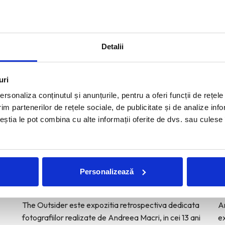
Detalii
uri
rsonaliza conținutul și anunțurile, pentru a oferi funcții de rețele
im partenerilor de rețele sociale, de publicitate și de analize info
ceștia le pot combina cu alte informații oferite de dvs. sau culese î
The Outsider. Andreea Macri. 13
D
ani de fotografie de moda intr-
G
o expozitie.
C
Personalizează
IOANA LOVIN
·
IUNIE 8, 2026
I
a,
The Outsider este expozitia retrospectiva dedicata
A
fotografiilor realizate de Andreea Macri, in cei 13 ani
ex