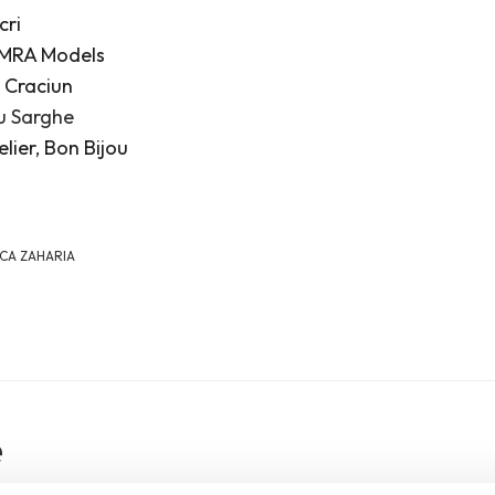
cri
MRA Models
 Craciun
iu Sarghe
lier
,
Bon Bijou
CA ZAHARIA
e