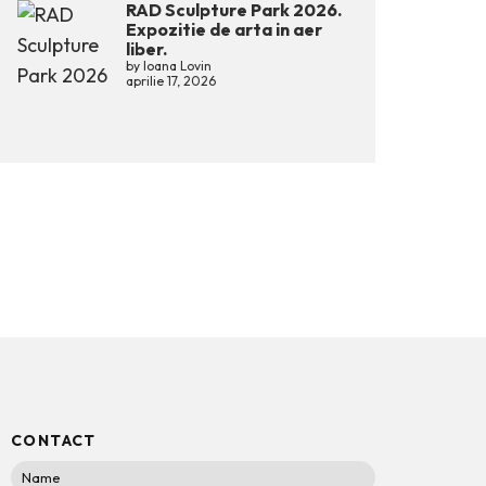
RAD Sculpture Park 2026.
Expozitie de arta in aer
liber.
by
Ioana Lovin
aprilie 17, 2026
CONTACT