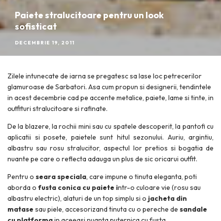
Paiete stralucitoare pentru un look
sofisticat
DECEMBRIE 19, 2011
Zilele intunecate de iarna se pregatesc sa lase loc petrecerilor
glamuroase de Sarbatori. Asa cum propun si designerii, tendintele
in acest decembrie cad pe accente metalice, paiete, lame si tinte, in
outfituri stralucitoare si rafinate.
De la blazere, la rochii mini sau cu spatele descoperit, la pantofi cu
aplicatii si posete, paietele sunt hitul sezonului. Auriu, argintiu,
albastru sau rosu stralucitor, aspectul lor pretios si bogatia de
nuante pe care o reflecta adauga un plus de sic oricarui outfit.
Pentru o
seara speciala
, care impune o tinuta eleganta, poti
aborda o
fusta conica cu paiete i
ntr-o culoare vie (rosu sau
albastru electric), alaturi de un top simplu si o
jacheta din
matase
sau piele, accesorizand tinuta cu o pereche de
sandale
cu platforma
in aceeasi nuanta puternica cu fusta.