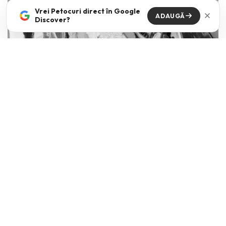
Vrei Petocuri direct în Google
ADAUGĂ
Discover?
The kids are all right
VICKI NICOLA
·
MAI 15, 2026
Cum comunici cu tinerii din ziua de azi? Mai ales cand dupa aceasta
intrebare urmeaza de cele mai
...