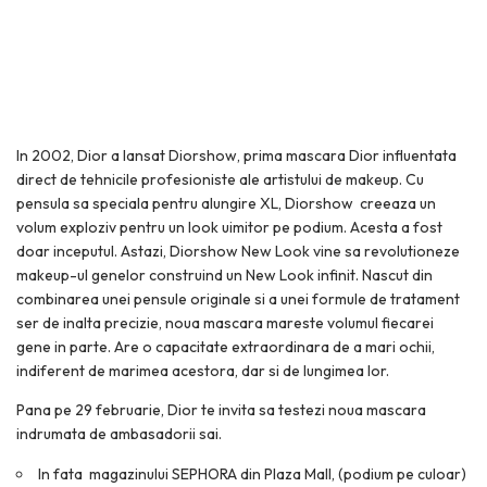
In 2002, Dior a lansat Diorshow, prima mascara Dior influentata
direct de tehnicile profesioniste ale artistului de makeup. Cu
pensula sa speciala pentru alungire XL, Diorshow creeaza un
volum exploziv pentru un look uimitor pe podium. Acesta a fost
doar inceputul. Astazi, Diorshow New Look vine sa revolutioneze
makeup-ul genelor construind un New Look infinit. Nascut din
combinarea unei pensule originale si a unei formule de tratament
ser de inalta precizie, noua mascara mareste volumul fiecarei
gene in parte. Are o capacitate extraordinara de a mari ochii,
indiferent de marimea acestora, dar si de lungimea lor.
Pana pe 29 februarie, Dior te invita sa testezi noua mascara
indrumata de ambasadorii sai.
In fata magazinului SEPHORA din Plaza Mall, (podium pe culoar)