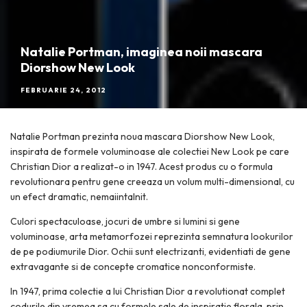
Natalie Portman, imaginea noii mascara
Diorshow New Look
FEBRUARIE 24, 2012
Natalie Portman prezinta noua mascara Diorshow New Look,
inspirata de formele voluminoase ale colectiei New Look pe care
Christian Dior a realizat-o in 1947. Acest produs cu o formula
revolutionara pentru gene creeaza un volum multi-dimensional, cu
un efect dramatic, nemaiintalnit.
Culori spectaculoase, jocuri de umbre si lumini si gene
voluminoase, arta metamorfozei reprezinta semnatura lookurilor
de pe podiumurile Dior. Ochii sunt electrizanti, evidentiati de gene
extravagante si de concepte cromatice nonconformiste.
In 1947, prima colectie a lui Christian Dior a revolutionat complet
codurile din vremea sa cu formele sale de inspiratie florala, prin