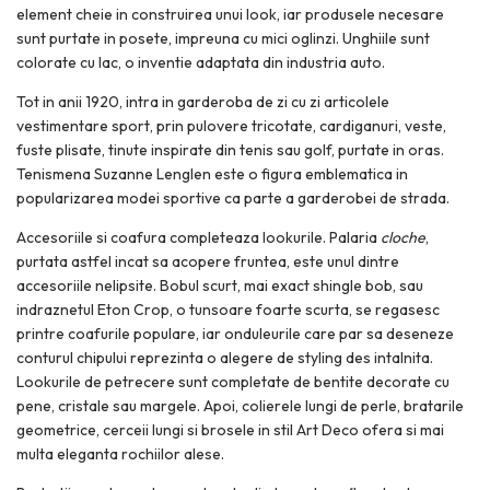
element cheie in construirea unui look, iar produsele necesare
sunt purtate in posete, impreuna cu mici oglinzi. Unghiile sunt
colorate cu lac, o inventie adaptata din industria auto.
Tot in anii 1920, intra in garderoba de zi cu zi articolele
vestimentare sport, prin pulovere tricotate, cardiganuri, veste,
fuste plisate, tinute inspirate din tenis sau golf, purtate in oras.
Tenismena Suzanne Lenglen este o figura emblematica in
popularizarea modei sportive ca parte a garderobei de strada.
Accesoriile si coafura completeaza lookurile. Palaria
cloche
,
purtata astfel incat sa acopere fruntea, este unul dintre
accesoriile nelipsite. Bobul scurt, mai exact shingle bob, sau
indraznetul Eton Crop, o tunsoare foarte scurta, se regasesc
printre coafurile populare, iar onduleurile care par sa deseneze
conturul chipului reprezinta o alegere de styling des intalnita.
Lookurile de petrecere sunt completate de bentite decorate cu
pene, cristale sau margele. Apoi, colierele lungi de perle, bratarile
geometrice, cerceii lungi si brosele in stil Art Deco ofera si mai
multa eleganta rochiilor alese.