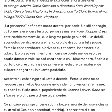
In stanga: actrita Gloria Swanson si directorul Sam Wood (aprox.
1923) / Sursa foto: Hepta.ro; In dreapta: actrita Clara Bow in filmul
Wings (1927) / Sursa foto: Hepta.ro
„La garconne” defineste moda acestei perioade. Un stil androgin,
cu forme lejere, care lasa corpul sa se miste in voie.
Flapper dress
este rochia momentului, cu o lungime peste genunchi – un detaliu
scandalos pentru acea vreme, cu croiala dreapta si talie joasa.
Femeile conservatoare o privesc cu reticenta, insa tinerele o
adora. E o piesa vestimentara in care se poate merge usor, se
poate dansa in voie, se pot urca scarile unui bloc modern. Rochia e
purtata cu dresuri prinse de jartiere si realizate din matase, de
culoare neagra sau in nuante pastelate.
Aceasta nu este singura silueta a decadei. Femeile care nu se
regasesc in stilul La Garconne au la indemana variante feminine,
cu rochii cu fuste ample, popularizate de Jeanne Lanvin.
Robe de
style
este o alta piesa cheie a perioadei.
Cu
smokey eyes
, sprancene subtiri, buze in nuante de rosu inchis si
cu arcul lui Cupidon accentuat, machiajul reprezinta si el un