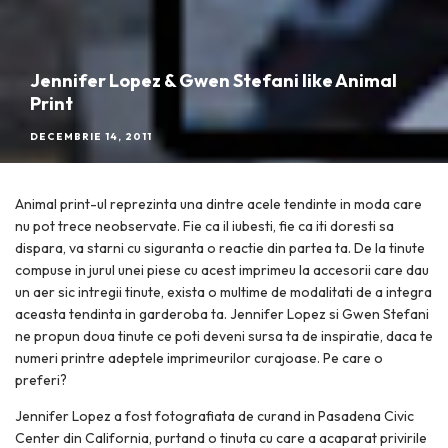
Jennifer Lopez & Gwen Stefani like Animal
Print
DECEMBRIE 14, 2011
Animal print-ul reprezinta una dintre acele tendinte in moda care
nu pot trece neobservate. Fie ca il iubesti, fie ca iti doresti sa
dispara, va starni cu siguranta o reactie din partea ta. De la tinute
compuse in jurul unei piese cu acest imprimeu la accesorii care dau
un aer sic intregii tinute, exista o multime de modalitati de a integra
aceasta tendinta in garderoba ta. Jennifer Lopez si Gwen Stefani
ne propun doua tinute ce poti deveni sursa ta de inspiratie, daca te
numeri printre adeptele imprimeurilor curajoase. Pe care o
preferi?
Jennifer Lopez a fost fotografiata de curand in Pasadena Civic
Center din California, purtand o tinuta cu care a acaparat privirile