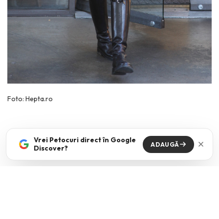
Foto: Hepta.ro
Vrei Petocuri direct în Google
ADAUGĂ
Discover?
ANIMAL PRINT
GWEN STEFANI
JENNIFER LOPEZ
PANTALI WIDE LEG
PARDESIU
PULOVER
ROCHIE
TREND