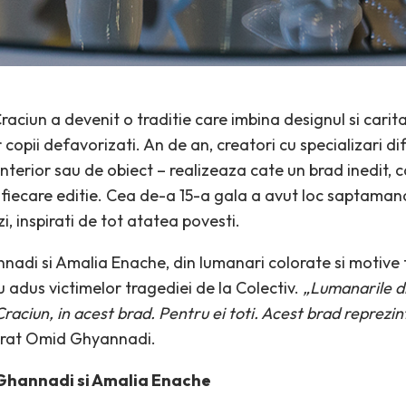
Craciun a devenit o traditie care imbina designul si carit
copii defavorizati. An de an, creatori cu specializari dif
nterior sau de obiect – realizeaza cate un brad inedit, ca
 fiecare editie. Cea de-a 15-a gala a avut loc saptamana
i, inspirati de tot atatea povesti.
adi si Amalia Enache, din lumanari colorate si motive 
adus victimelor tragediei de la Colectiv.
„Lumanarile di
Craciun, in acest brad. Pentru ei toti. Acest brad reprezin
larat Omid Ghyannadi.
 Ghannadi si Amalia Enache