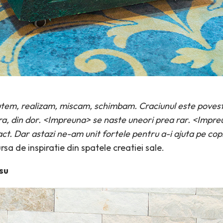
em, realizam, miscam, schimbam. Craciunul este poveste
ura, din dor. <Impreuna> se naste uneori prea rar. <Imp
ct. Dar astazi ne-am unit fortele pentru a-i ajuta pe copi
rsa de inspiratie din spatele creatiei sale.
su