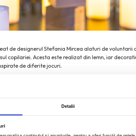
reat de designerul Stefania Mircea alaturi de voluntarii de
l copilariei. Acesta este realizat din lemn, iar decoratiu
pirate de diferite jocuri.
ia Mircea si voluntarii Salvati Copiii
Detalii
uri
rsonaliza conținutul și anunțurile, pentru a oferi funcții de rețele