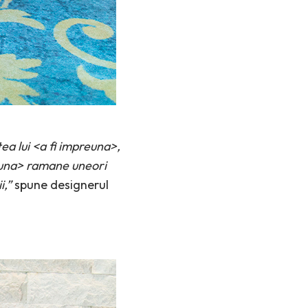
a lui <a fi impreuna>,
reuna> ramane uneori
i,”
spune designerul