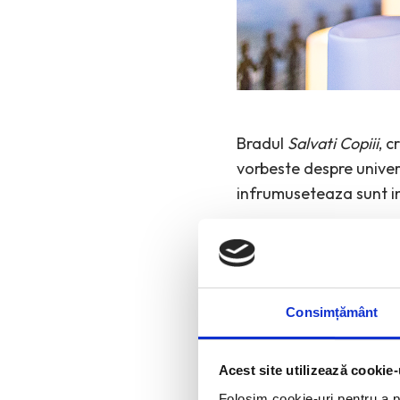
Bradul
Salvati Copiii
, c
vorbeste despre universu
infrumuseteaza sunt ins
Salvati Copiii, Stefan
Consimțământ
Acest site utilizează cookie-
Folosim cookie-uri pentru a pe