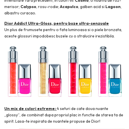
intensitate fara precedent, in culori vii:
Cosmo
, o nuanta de roz-
merisor;
Calypso
, rosu-rodie;
Acapulco
, galben acid si
Lagoon
,
albastru curacao.
Dior Addict Ultra-Gloss, pentru buze ultra-senzuale
Un plus de frumusete pentru o fata luminoasa si o piele bronzata,
aceste glossuri impodobesc buzele cu o stralucire irezistibila.
Un mix de culori extreme:
4 seturi de cate doua nuante
„glossy”, de combinat dupa propriul plac in functie de starea ta de
spirit. Lasa-te inspirata de nuantele propuse de Dior!