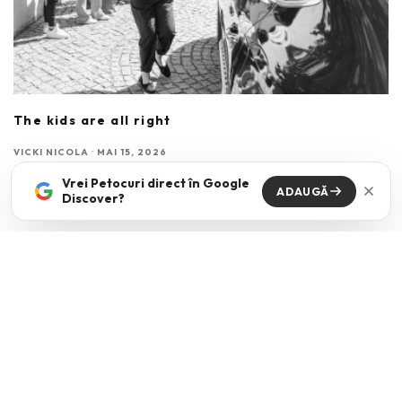
The kids are all right
VICKI NICOLA
·
MAI 15, 2026
Cum comunici cu tinerii din ziua de azi? Mai ales cand dupa aceasta
Vrei Petocuri direct în Google
ADAUGĂ
Discover?
intrebare urmeaza de cele mai
...