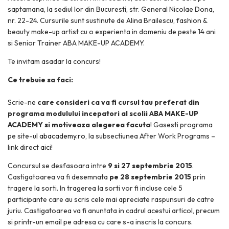
saptamana, la sediul lor din Bucuresti, str. General Nicolae Dona,
nr. 22-24. Cursurile sunt sustinute de Alina Brailescu, fashion &
beauty make-up artist cu o experienta in domeniu de peste 14 ani
si Senior Trainer ABA MAKE-UP ACADEMY.
Te invitam asadar la concurs!
Ce trebuie sa faci:
Scrie-ne
care consideri ca va fi cursul tau preferat din
programa modulului incepatori al scolii ABA MAKE-UP
ACADEMY si motiveaza alegerea facuta
! Gasesti programa
pe site-ul
abacademy.ro
, la subsectiunea After Work Programs –
link direct
aici
!
Concursul se desfasoara intre
9 si 27 septembrie 2015
.
Castigatoarea va fi desemnata
pe 28 septembrie 2015
prin
tragere la sorti. In tragerea la sorti vor fi incluse cele 5
participante care au scris cele mai apreciate raspunsuri de catre
juriu. Castigatoarea va fi anuntata in cadrul acestui articol, precum
si printr-un email pe adresa cu care s-a inscris la concurs.