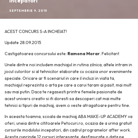
incepatori
SEPTEMBRIE 9, 2015
ACEST CONCURS S-A INCHEIAT!
Update 28.09.2015
Castigatoarea concursului este:
Ramona Morar
. Felicitari!
Unele dintre noi includem machiajul in rutina zilnica, altele intram in
jocul culorilor si al tehnicilor elaborate cu ocazia unor evenimente
speciale. Oricare ar fi scenariul in care il incluzi in viata ta,
machiajul reprezinta o arta pe care a carui taram ai pasit, mai mult
sau mai putin. Daca te regasesti printre femeile pasionate de
acest univers creativ si iti doresti sa descoperi cat mai multe
tehnici si tipuri de machiaj, avem o veste atragatoare pentru tine.
In aceasta toamna, scoala de machiaj ABA MAKE-UP ACADEMY va
oferi, uneia dintre cititoarele Petocuri.ro, ocazia de a urma gratuit
cursurile modulului incepatori, din cadrul programelor after work.
Acesta cuprinde 12 cursuri interesante, desfasurate o data pe