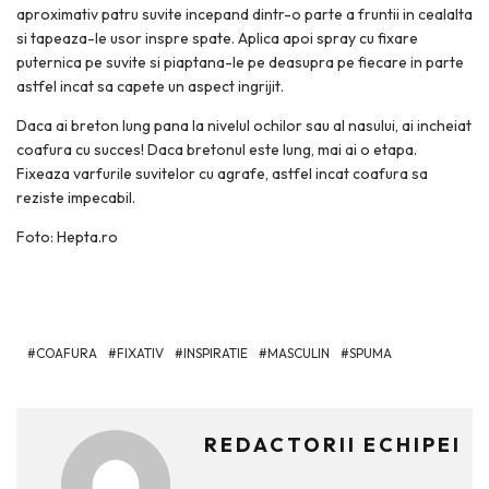
aproximativ patru suvite incepand dintr-o parte a fruntii in cealalta
si tapeaza-le usor inspre spate. Aplica apoi spray cu fixare
puternica pe suvite si piaptana-le pe deasupra pe fiecare in parte
astfel incat sa capete un aspect ingrijit.
Daca ai breton lung pana la nivelul ochilor sau al nasului, ai incheiat
coafura cu succes! Daca bretonul este lung, mai ai o etapa.
Fixeaza varfurile suvitelor cu agrafe, astfel incat coafura sa
reziste impecabil.
Foto: Hepta.ro
COAFURA
FIXATIV
INSPIRATIE
MASCULIN
SPUMA
REDACTORII ECHIPEI