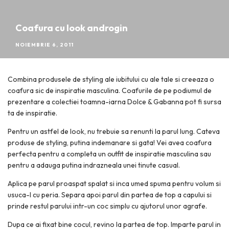
Coafura cu look androgin
NOIEMBRIE 6, 2011
Combina produsele de styling ale iubitului cu ale tale si creeaza o
coafura sic de inspiratie masculina. Coafurile de pe podiumul de
prezentare a colectiei toamna-iarna Dolce & Gabanna pot fi sursa
ta de inspiratie.
Pentru un astfel de look, nu trebuie sa renunti la parul lung. Cateva
produse de styling, putina indemanare si gata! Vei avea coafura
perfecta pentru a completa un outfit de inspiratie masculina sau
pentru a adauga putina indrazneala unei tinute casual.
Aplica pe parul proaspat spalat si inca umed spuma pentru volum si
usuca-l cu peria. Separa apoi parul din partea de top a capului si
prinde restul parului intr-un coc simplu cu ajutorul unor agrafe.
Dupa ce ai fixat bine cocul, revino la partea de top. Imparte parul in