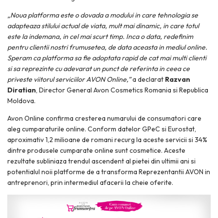
„Noua platforma este o dovada a modului in care tehnologia se
adapteaza stilului actual de viata, mult mai dinamic, in care totul
este la indemana, in cel mai scurt timp. Inca o data, redefinim
pentru clientii nostri frumusetea, de data aceasta in mediul online.
Speram ca platforma sa fie adoptata rapid de cat mai multi clienti
si sa reprezinte cu adevarat un punct de referinta in ceea ce
priveste viitorul serviciilor AVON Online,”
a declarat
Razvan
Diratian
, Director General Avon Cosmetics Romania si Republica
Moldova.
Avon Online confirma cresterea numarului de consumatori care
aleg cumparaturile online. Conform datelor GPeC si Eurostat,
aproximativ 1,2 milioane de romani recurg la aceste servicii si 34%
dintre produsele cumparate online sunt cosmetice. Aceste
rezultate subliniaza trendul ascendent al pietei din ultimii ani si
potentialul noii platforme de a transforma Reprezentantii AVON in
antreprenori, prin intermediul afacerii la cheie oferite.