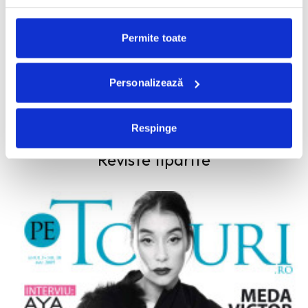
martie, 2025
Permite toate
05.03.2025 - Fashion Etc - Red Carpet
Personalizează
Trenduri remarcate pe covorul rosu de la Oscaruri
Respinge
Reviste tiparite