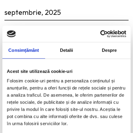
septembrie, 2025
10.09.2025 - Fashion Etc - Red Carpet
Emily Blunt & rochia Tamara Ralph
Consimțământ
Detalii
Despre
mai, 2025
Acest site utilizează cookie-uri
Folosim cookie-uri pentru a personaliza conținutul și
26.05.2025 - Fashion Etc - Red Carpet
anunțurile, pentru a oferi funcții de rețele sociale și pentru
5 dintre tinutele preferate de la Cannes
a analiza traficul. De asemenea, le oferim partenerilor de
rețele sociale, de publicitate și de analize informații cu
privire la modul în care folosiți site-ul nostru. Aceștia le
08.05.2025 - Fashion Etc - Red Carpet
pot combina cu alte informații oferite de dvs. sau culese
Met Gala 2025. Tailored for You.
în urma folosirii serviciilor lor.