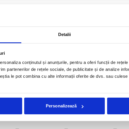
24
2023
2022
2021
2020
Detalii
2011
2010
2009
2008
uri
rsonaliza conținutul și anunțurile, pentru a oferi funcții de rețele
im partenerilor de rețele sociale, de publicitate și de analize info
ceștia le pot combina cu alte informații oferite de dvs. sau culese î
Nu am gasit postari pentru criteriile selectate.
Personalizează
Reviste tiparite