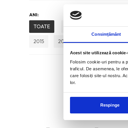
ANI:
TOATE
2026
2025
20
Consimțământ
2015
2014
2013
2012
Acest site utilizează cookie-
Folosim cookie-uri pentru a pe
traficul. De asemenea, le ofer
care folosiți site-ul nostru. A
lor.
Respinge