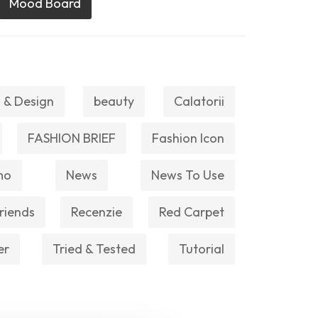
Mood Board
 & Design
beauty
Calatorii
FASHION BRIEF
Fashion Icon
mo
News
News To Use
riends
Recenzie
Red Carpet
er
Tried & Tested
Tutorial