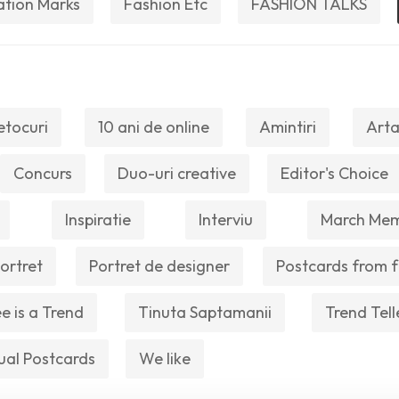
ation Marks
Fashion Etc
FASHION TALKS
etocuri
10 ani de online
Amintiri
Arta
Concurs
Duo-uri creative
Editor's Choice
Inspiratie
Interviu
March Me
ortret
Portret de designer
Postcards from f
e is a Trend
Tinuta Saptamanii
Trend Tell
ual Postcards
We like