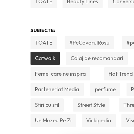
TOATE
Beauty Lines
Convers
SUBIECTE:
TOATE
#PeCovorulRosu
#p
Catwalk
Colaj de recomandari
Femei care ne inspira
Hot Trend
Parteneriat Media
perfume
P
Stiri cu stil
Street Style
Thre
Un Muzeu Pe Zi
Vickipedia
Vis