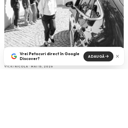
Vrei Petocuri direct în Google
The kids are all right
ADAUGĂ
Discover?
VICKI NICOLA
·
MAI 15, 2026
Cum comunici cu tinerii din ziua de azi? Mai ales cand dupa aceasta
intrebare urmeaza de cele mai
...