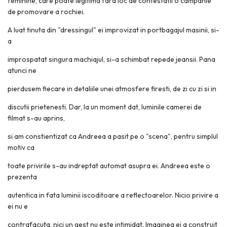
feminine, care poate legitima fara loc de contestatii o campanie
de promovare a rochiei.
A luat tinuta din "dressingul" ei improvizat in portbagajul masinii, si-
a
improspatat singura machiajul, si-a schimbat repede jeansii. Pana
atunci ne
pierdusem fiecare in detaliile unei atmosfere firesti, de zi cu zi si in
discutii prietenesti. Dar, la un moment dat, luminile camerei de
filmat s-au aprins,
si am constientizat ca Andreea a pasit pe o "scena", pentru simplul
motiv ca
toate privirile s-au indreptat automat asupra ei. Andreea este o
prezenta
autentica in fata luminii iscoditoare a reflectoarelor. Nicio privire a
ei nu e
contrafacuta, nici un gest nu este intimidat. Imaginea ei a construit