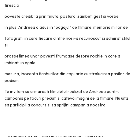
firesc o
poveste credibila prin tinuta, postura, zambet, gest si vorbe.
In plus, Andreea a adus in "bagajul" de filmare, memoria miilor de
fotografii in care fiecare dintre noi i-a recunoscut si admirat stilul
si
prospetimea unor povesti frumoase despre rochie in care a
imbinat, in egala
masura, inocenta flashurilor din copilarie cu stralucirea pasilor de
podium.
Te invitam sa urmaresti
filmuletul
realizat de Andreea pentru
campania pe tocuri precum si cateva
imagini
de la filmare. Nu uita
sa participi la concurs si sa sprijini campania noastra.