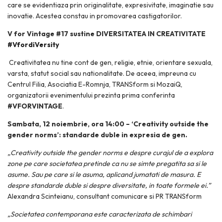
care se evidentiaza prin originalitate, expresivitate, imaginatie sau
inovatie. Acestea constau in promovarea castigatorilor.
V for Vintage #17 sustine DIVERSITATEA IN CREATIVITATE
#VfordiVersity
Creativitatea nu tine cont de gen, religie, etnie, orientare sexuala,
varsta, statut social sau nationalitate. De aceea, impreuna cu
Centrul Filia, Asociatia E-Romnja, TRANSform si MozaiQ,
organizatorii evenimentului prezinta prima conferinta
#VFORVINTAGE
.
Sambata, 12 noiembrie, ora 14:00 – ‘Creativity outside the
gender norms’: standarde duble in expresia de gen.
„Creativity outside the gender norms e despre curajul de a explora
zone pe care societatea pretinde ca nu se simte pregatita sa si le
asume. Sau pe care si le asuma, aplicand jumatati de masura. E
despre standarde duble si despre diversitate, in toate formele ei.”
Alexandra Scinteianu, consultant comunicare si PR TRANSform
„Societatea contemporana este caracterizata de schimbari