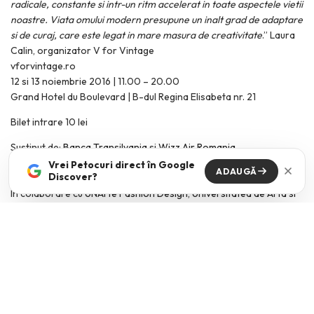
radicale, constante si intr-un ritm accelerat in toate aspectele vietii
noastre. Viata omului modern presupune un inalt grad de adaptare
si de curaj, care este legat in mare masura de creativitate
.” Laura
Calin, organizator V for Vintage
vforvintage.ro
12 si 13 noiembrie 2016 | 11.00 – 20.00
Grand Hotel du Boulevard | B-dul Regina Elisabeta nr. 21
Bilet intrare 10 lei
Sustinut de:
Banca Transilvania
si
Wizz Air Romania
Auzit la:
RADIO GUERRILLA
Vrei Petocuri direct în Google
ADAUGĂ
Discover?
Povestit pe:
Beau Monde
,
Marie Claire Romania
si
Sapte Seri
In colaborare cu
UNArte Fashion Design
,
Universitatea de Arta si
Design din Cluj-Napoca / UAD
,
Facultatea de Arte si Design
Timisoara
Design Eveniment: Bogdan Ciocodeica (
ciocodeica.com
)
Food & Drinks:
M60
,
Strongbow