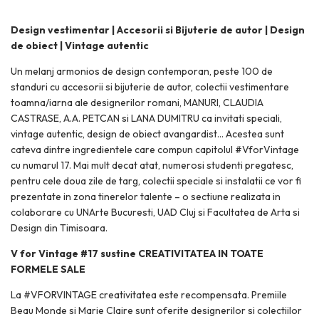
Design vestimentar | Accesorii si Bijuterie de autor | Design
de obiect | Vintage autentic
Un melanj armonios de design contemporan, peste 100 de
standuri cu accesorii si bijuterie de autor, colectii vestimentare
toamna/iarna ale designerilor romani, MANURI, CLAUDIA
CASTRASE, A.A. PETCAN si LANA DUMITRU ca invitati speciali,
vintage autentic, design de obiect avangardist… Acestea sunt
cateva dintre ingredientele care compun capitolul #VforVintage
cu numarul 17. Mai mult decat atat, numerosi studenti pregatesc,
pentru cele doua zile de targ, colectii speciale si instalatii ce vor fi
prezentate in zona tinerelor talente – o sectiune realizata in
colaborare cu UNArte Bucuresti, UAD Cluj si Facultatea de Arta si
Design din Timisoara.
V for Vintage #17 sustine CREATIVITATEA IN TOATE
FORMELE SALE
La #VFORVINTAGE creativitatea este recompensata. Premiile
Beau Monde si Marie Claire sunt oferite designerilor si colectiilor