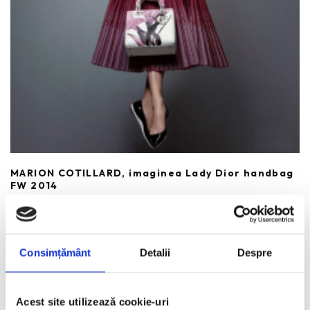
MARION COTILLARD, imaginea Lady Dior handbag
FW 2014
REDACTORII ECHIPEI
·
MARTIE 26, 2014
Marion Cotillard sfideaza gravitatia in noua campanie Lady Dior
handbag, realizata de fotograful Jean-Baptiste Mondino. Purtand
Consimțământ
Detalii
Despre
tinute semnate
...
Acest site utilizează cookie-uri