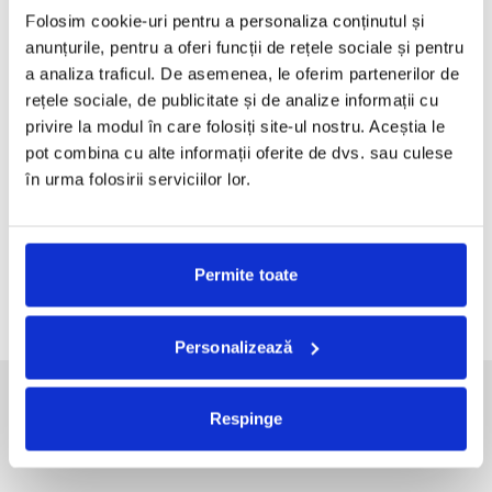
Folosim cookie-uri pentru a personaliza conținutul și
anunțurile, pentru a oferi funcții de rețele sociale și pentru
a analiza traficul. De asemenea, le oferim partenerilor de
RECENT POSTS
rețele sociale, de publicitate și de analize informații cu
Bucurestiul pe harta globala a Mercedes-Benz
privire la modul în care folosiți site-ul nostru. Aceștia le
pot combina cu alte informații oferite de dvs. sau culese
Funda, element cheie in designul rochiilor de ocazie
în urma folosirii serviciilor lor.
KAWS: Art & Comix la Albertina Modern – cand benzile
desenate intra in muzeu
The Outsider. Andreea Macri. 13 ani de fotografie de moda
intr-o expozitie.
Permite toate
60 de ani de Pepsi, celebrati printr-o expozitie-eveniment
Personalizează
SOCIAL MEDIA
Respinge