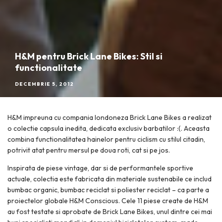
H&M pentru Brick Lane Bikes: Stil si
functionalitate
DECEMBRIE 5, 2012
H&M impreuna cu compania londoneza Brick Lane Bikes a realizat
o colectie capsula inedita, dedicata exclusiv barbatilor :(. Aceasta
combina functionalitatea hainelor pentru ciclism cu stilul citadin,
potrivit atat pentru mersul pe doua roti, cat si pe jos.
Inspirata de piese vintage, dar si de performantele sportive
actuale, colectia este fabricata din materiale sustenabile ce includ
bumbac organic, bumbac reciclat si poliester reciclat – ca parte a
proiectelor globale H&M Conscious. Cele 11 piese create de H&M
au fost testate si aprobate de Brick Lane Bikes, unul dintre cei mai