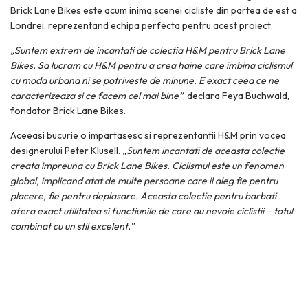
Brick Lane Bikes este acum inima scenei cicliste din partea de est a
Londrei, reprezentand echipa perfecta pentru acest proiect.
„Suntem extrem de incantati de colectia H&M pentru Brick Lane
Bikes. Sa lucram cu H&M pentru a crea haine care imbina ciclismul
cu moda urbana ni se potriveste de minune. E exact ceea ce ne
caracterizeaza si ce facem cel mai bine”
, declara Feya Buchwald,
fondator Brick Lane Bikes.
Aceeasi bucurie o impartasesc si reprezentantii H&M prin vocea
designerului Peter Klusell.
„Suntem incantati de aceasta colectie
creata impreuna cu Brick Lane Bikes. Ciclismul este un fenomen
global, implicand atat de multe persoane care il aleg fie pentru
placere, fie pentru deplasare. Aceasta colectie pentru barbati
ofera exact utilitatea si functiunile de care au nevoie ciclistii – totul
combinat cu un stil excelent.”