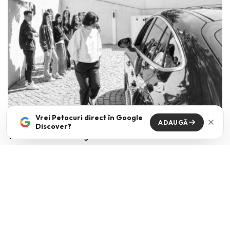
Vrei Petocuri direct în Google
ADAUGĂ
Discover?
The kids are all right
VICKI NICOLA
·
MAI 15, 2026
Cum comunici cu tinerii din ziua de azi? Mai ales cand dupa aceasta
intrebare urmeaza de cele mai
...