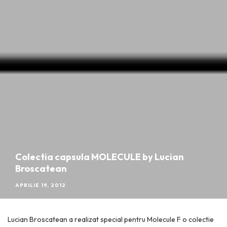
Colectia capsula MOLECULE by Lucian
Broscatean
APRILIE 19, 2012
Lucian Broscatean a realizat special pentru Molecule F o colectie