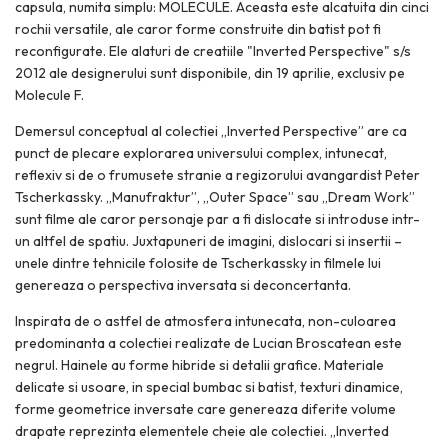
capsula, numita simplu: MOLECULE. Aceasta este alcatuita din cinci
rochii versatile, ale caror forme construite din batist pot fi
reconfigurate. Ele alaturi de creatiile "Inverted Perspective" s/s
2012 ale designerului sunt disponibile, din 19 aprilie, exclusiv pe
Molecule F.
Demersul conceptual al colectiei „Inverted Perspective” are ca
punct de plecare explorarea universului complex, intunecat,
reflexiv si de o frumusete stranie a regizorului avangardist Peter
Tscherkassky. „Manufraktur”, „Outer Space” sau „Dream Work”
sunt filme ale caror personaje par a fi dislocate si introduse intr-
un altfel de spatiu. Juxtapuneri de imagini, dislocari si insertii –
unele dintre tehnicile folosite de Tscherkassky in filmele lui
genereaza o perspectiva inversata si deconcertanta.
Inspirata de o astfel de atmosfera intunecata, non-culoarea
predominanta a colectiei realizate de Lucian Broscatean este
negrul. Hainele au forme hibride si detalii grafice. Materiale
delicate si usoare, in special bumbac si batist, texturi dinamice,
forme geometrice inversate care genereaza diferite volume
drapate reprezinta elementele cheie ale colectiei. „Inverted