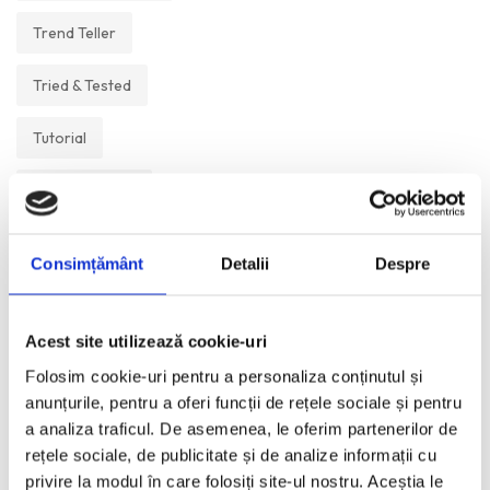
Trend Teller
Tried & Tested
Tutorial
Un Muzeu Pe Zi
Vickipedia
Consimțământ
Detalii
Despre
Visual Postcards
Acest site utilizează cookie-uri
We like
Folosim cookie-uri pentru a personaliza conținutul și
anunțurile, pentru a oferi funcții de rețele sociale și pentru
a analiza traficul. De asemenea, le oferim partenerilor de
ANI:
rețele sociale, de publicitate și de analize informații cu
privire la modul în care folosiți site-ul nostru. Aceștia le