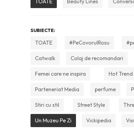
TOATE
Beauty Lines
Convers
SUBIECTE:
TOATE
#PeCovorulRosu
#p
Catwalk
Colaj de recomandari
Femei care ne inspira
Hot Trend
Parteneriat Media
perfume
P
Stiri cu stil
Street Style
Thre
Un Muzeu Pe Zi
Vickipedia
Vis