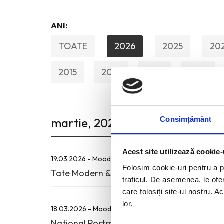
ANI:
TOATE
2026
2025
20
2015
2014
2013
2012
Consimțământ
martie, 2026
Acest site utilizează cookie-
19.03.2026 - Mood Board - Un Muzeu Pe Zi
Folosim cookie-uri pentru a pe
Tate Modern & expozitia “Tracey Emin: A S
traficul. De asemenea, le ofer
care folosiți site-ul nostru. A
lor.
18.03.2026 - Mood Board - Un Muzeu Pe Zi
National Portrait Gallery & expozitia “Luci