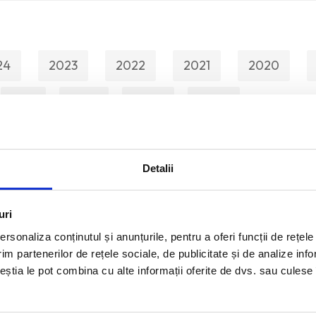
24
2023
2022
2021
2020
2011
2010
2009
2008
Detalii
uri
rsonaliza conținutul și anunțurile, pentru a oferi funcții de rețele
econd Life”
im partenerilor de rețele sociale, de publicitate și de analize info
ceștia le pot combina cu alte informații oferite de dvs. sau culese î
an Freud: Drawing into Painting”