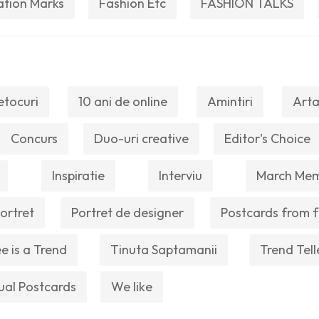
ation Marks
Fashion Etc
FASHION TALKS
etocuri
10 ani de online
Amintiri
Arta
Concurs
Duo-uri creative
Editor's Choice
Inspiratie
Interviu
March Me
ortret
Portret de designer
Postcards from f
e is a Trend
Tinuta Saptamanii
Trend Tell
ual Postcards
We like