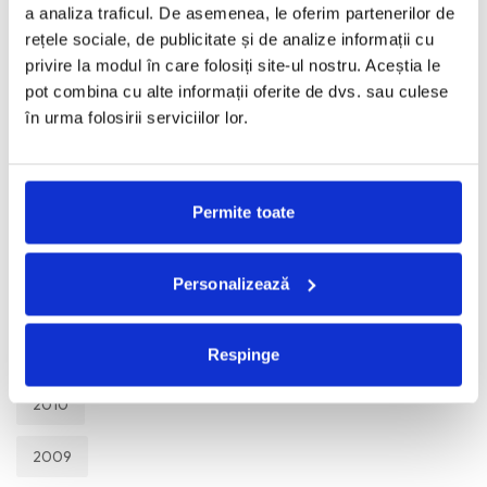
a analiza traficul. De asemenea, le oferim partenerilor de
2017
rețele sociale, de publicitate și de analize informații cu
privire la modul în care folosiți site-ul nostru. Aceștia le
2016
pot combina cu alte informații oferite de dvs. sau culese
în urma folosirii serviciilor lor.
2015
2014
Permite toate
2013
Personalizează
2012
2011
Respinge
2010
2009