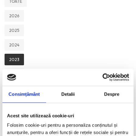
TOATE
2026
2025
2024
2023
2022
2021
Consimțământ
Detalii
Despre
2020
Acest site utilizează cookie-uri
2019
Folosim cookie-uri pentru a personaliza conținutul și
2018
anunțurile, pentru a oferi funcții de rețele sociale și pentru