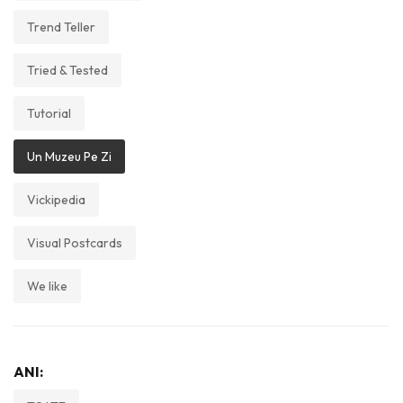
Trend Teller
Tried & Tested
Tutorial
Un Muzeu Pe Zi
Vickipedia
Visual Postcards
We like
ANI: