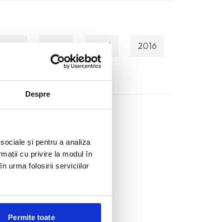
2019
2018
2017
2016
Despre
 sociale și pentru a analiza
rmații cu privire la modul în
n urma folosirii serviciilor
Permite toate