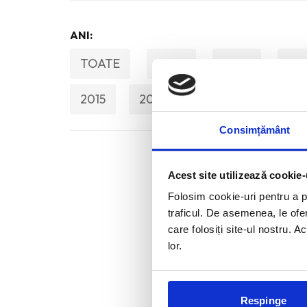
ANI:
TOATE
2026
2025
20
2015
2014
2013
2012
Consimțământ
Acest site utilizează cookie-
Folosim cookie-uri pentru a pe
traficul. De asemenea, le ofer
care folosiți site-ul nostru. A
lor.
Respinge