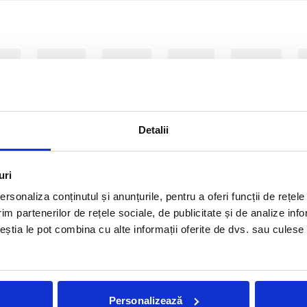
24
2023
2022
2021
2020
2011
2010
2009
2008
Detalii
uri
Nu am gasit postari pentru criteriile selectate.
rsonaliza conținutul și anunțurile, pentru a oferi funcții de rețele
im partenerilor de rețele sociale, de publicitate și de analize info
ceștia le pot combina cu alte informații oferite de dvs. sau culese î
Reviste tiparite
Personalizează