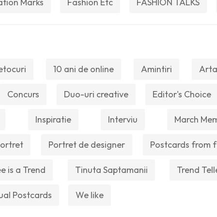
ation Marks
Fashion Etc
FASHION TALKS
etocuri
10 ani de online
Amintiri
Arta
Concurs
Duo-uri creative
Editor's Choice
Inspiratie
Interviu
March Me
ortret
Portret de designer
Postcards from f
e is a Trend
Tinuta Saptamanii
Trend Tell
ual Postcards
We like