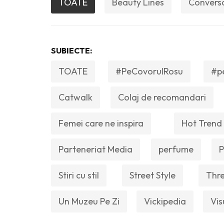
TOATE
Beauty Lines
Convers
SUBIECTE:
TOATE
#PeCovorulRosu
#p
Catwalk
Colaj de recomandari
Femei care ne inspira
Hot Trend
Parteneriat Media
perfume
P
Stiri cu stil
Street Style
Thre
Un Muzeu Pe Zi
Vickipedia
Vis