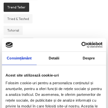
Trend Teller
Tried & Tested
Tutorial
Un Muzeu Pe Zi
Vickipedia
Consimțământ
Detalii
Despre
Visual Postcards
Acest site utilizează cookie-uri
We like
Folosim cookie-uri pentru a personaliza conținutul și
anunțurile, pentru a oferi funcții de rețele sociale și pentru
a analiza traficul. De asemenea, le oferim partenerilor de
ANI:
rețele sociale, de publicitate și de analize informații cu
privire la modul în care folosiți site-ul nostru. Aceștia le