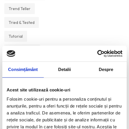
Trend Teller
Tried & Tested
Tutorial
Un Muzeu Pe Zi
Vickipedia
Consimțământ
Detalii
Despre
Visual Postcards
Acest site utilizează cookie-uri
We like
Folosim cookie-uri pentru a personaliza conținutul și
anunțurile, pentru a oferi funcții de rețele sociale și pentru
a analiza traficul. De asemenea, le oferim partenerilor de
ANI:
rețele sociale, de publicitate și de analize informații cu
privire la modul în care folosiți site-ul nostru. Aceștia le