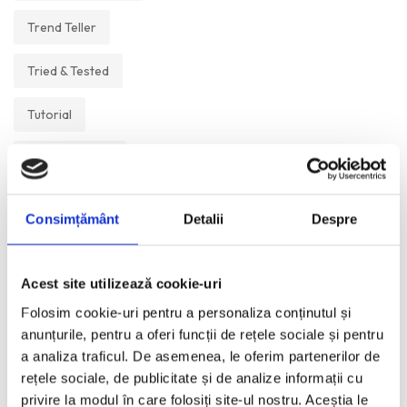
Trend Teller
Tried & Tested
Tutorial
Un Muzeu Pe Zi
Vickipedia
Consimțământ
Detalii
Despre
Visual Postcards
Acest site utilizează cookie-uri
We like
Folosim cookie-uri pentru a personaliza conținutul și
anunțurile, pentru a oferi funcții de rețele sociale și pentru
a analiza traficul. De asemenea, le oferim partenerilor de
ANI:
rețele sociale, de publicitate și de analize informații cu
privire la modul în care folosiți site-ul nostru. Aceștia le