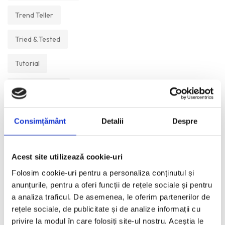
Trend Teller
Tried & Tested
Tutorial
Un Muzeu Pe Zi
Vickipedia
Consimțământ
Detalii
Despre
Visual Postcards
Acest site utilizează cookie-uri
We like
Folosim cookie-uri pentru a personaliza conținutul și
anunțurile, pentru a oferi funcții de rețele sociale și pentru
a analiza traficul. De asemenea, le oferim partenerilor de
ANI:
rețele sociale, de publicitate și de analize informații cu
privire la modul în care folosiți site-ul nostru. Aceștia le