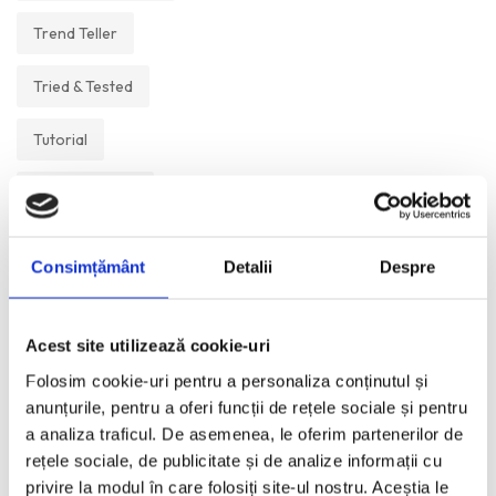
Trend Teller
Tried & Tested
Tutorial
Un Muzeu Pe Zi
Vickipedia
Consimțământ
Detalii
Despre
Visual Postcards
Acest site utilizează cookie-uri
We like
Folosim cookie-uri pentru a personaliza conținutul și
anunțurile, pentru a oferi funcții de rețele sociale și pentru
a analiza traficul. De asemenea, le oferim partenerilor de
ANI:
rețele sociale, de publicitate și de analize informații cu
privire la modul în care folosiți site-ul nostru. Aceștia le