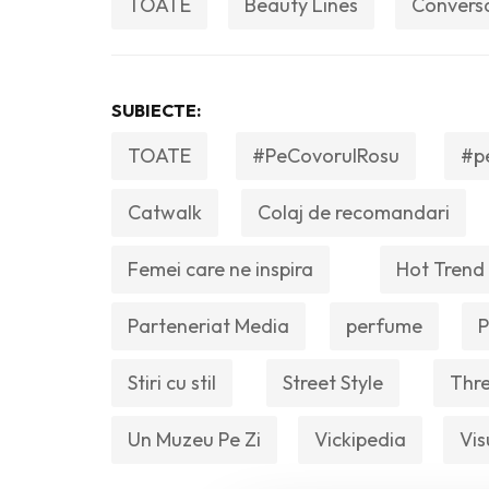
TOATE
Beauty Lines
Convers
SUBIECTE:
TOATE
#PeCovorulRosu
#p
Catwalk
Colaj de recomandari
Femei care ne inspira
Hot Trend
Parteneriat Media
perfume
P
Stiri cu stil
Street Style
Thre
Un Muzeu Pe Zi
Vickipedia
Vis