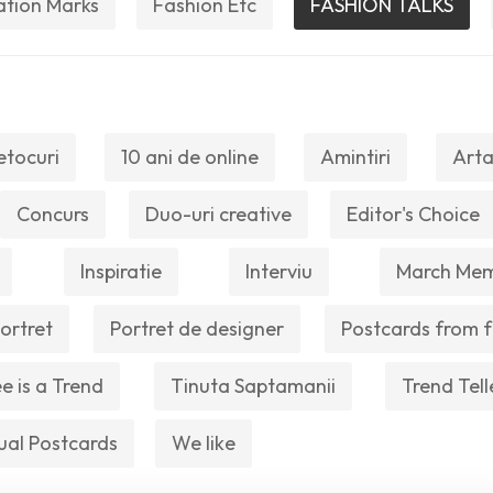
ation Marks
Fashion Etc
FASHION TALKS
etocuri
10 ani de online
Amintiri
Arta
Concurs
Duo-uri creative
Editor's Choice
Inspiratie
Interviu
March Me
ortret
Portret de designer
Postcards from f
e is a Trend
Tinuta Saptamanii
Trend Tell
ual Postcards
We like