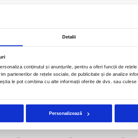
24
2023
2022
2021
2020
Detalii
2011
2010
2009
2008
uri
rsonaliza conținutul și anunțurile, pentru a oferi funcții de rețele
im partenerilor de rețele sociale, de publicitate și de analize info
ceștia le pot combina cu alte informații oferite de dvs. sau culese î
Nu am gasit postari pentru criteriile selectate.
Personalizează
Reviste tiparite