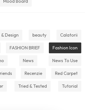
Mood Board
 & Design
beauty
Calatorii
FASHION BRIEF
Fashion Icon
mo
News
News To Use
riends
Recenzie
Red Carpet
er
Tried & Tested
Tutorial