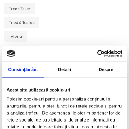
Trend Teller
Tried & Tested
Tutorial
Un Muzeu Pe Zi
Vickipedia
Consimțământ
Detalii
Despre
Visual Postcards
Acest site utilizează cookie-uri
We like
Folosim cookie-uri pentru a personaliza conținutul și
anunțurile, pentru a oferi funcții de rețele sociale și pentru
a analiza traficul. De asemenea, le oferim partenerilor de
ANI:
rețele sociale, de publicitate și de analize informații cu
privire la modul în care folosiți site-ul nostru. Aceștia le