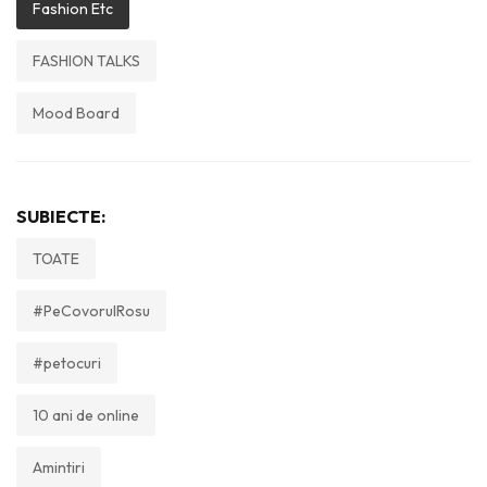
Fashion Etc
FASHION TALKS
Mood Board
SUBIECTE:
TOATE
#PeCovorulRosu
#petocuri
10 ani de online
Amintiri