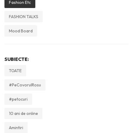
Fashion Etc
FASHION TALKS
Mood Board
SUBIECTE:
TOATE
#PeCovorulRosu
#petocuri
10 ani de online
Amintiri