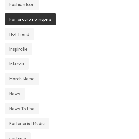
Fashion Icon
Femei care ne inspira
Hot Trend
Inspiratie
Interviu
March Memo
News
News To Use
Parteneriat Media
perfume