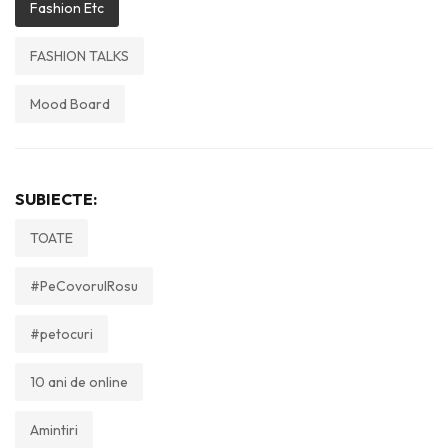
Fashion Etc
FASHION TALKS
Mood Board
SUBIECTE:
TOATE
#PeCovorulRosu
#petocuri
10 ani de online
Amintiri