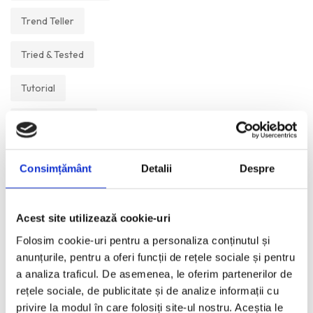
Trend Teller
Tried & Tested
Tutorial
Un Muzeu Pe Zi
Vickipedia
Consimțământ
Detalii
Despre
Visual Postcards
Acest site utilizează cookie-uri
We like
Folosim cookie-uri pentru a personaliza conținutul și
anunțurile, pentru a oferi funcții de rețele sociale și pentru
a analiza traficul. De asemenea, le oferim partenerilor de
ANI:
rețele sociale, de publicitate și de analize informații cu
privire la modul în care folosiți site-ul nostru. Aceștia le