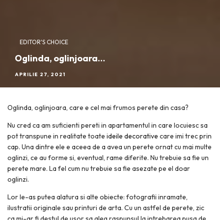
EDITOR'S CHOICE
Oglinda, oglinjoara…
APRILIE 27, 2021
Oglinda, oglinjoara, care e cel mai frumos perete din casa?
Nu cred ca am suficienti pereti in apartamentul in care locuiesc sa
pot transpune in realitate toate
ideile decorative
care imi trec prin
cap. Una dintre ele e aceea de a avea un perete ornat cu mai multe
oglinzi, ce au forme si, eventual, rame diferite. Nu trebuie sa fie un
perete mare. La fel cum nu trebuie sa fie asezate pe el doar
oglinzi.
Lor le-as putea alatura si alte obiecte: fotografii inramate,
ilustratii originale sau printuri de arta. Cu un astfel de perete, zic
ca mi-ar fi destul de usor sa aleg raspunsul la intrebarea pusa de