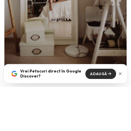
Vrei Petocuri direct în Google
ADAUGĂ
Discover?
Foto:
Kinga Cichewicz
/
Unsplash
Foto:
Kinga Cichewicz
/
Unsplash