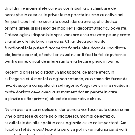
Unul dintre momentele care au contribuit la o schimbare de
perceptie in ceea ce le priveste ma poarta in urma cu cativa ani.
Am participat intr-o seara la deschiderea unui spatiu dedicat,
printre altele, si pieselor de mobilier si decoratiunilor cu poveste.
Cateva oglinzi disponibile spre vanzare erau asezate pe un perete
si aratau atat de bine impreuna. Chiar daca partea de
functionalitate putea fi acoperita foarte bine doar de una dintre
ele, luate separat, efectul lor vizual nu ar fi fost la fel de puternic
pentru mine, oricat de interesanta era fiecare piesa in parte.
Recent, o prietena a facut un mic update, de mare efect, in
sufrageria ei. A montat o oglinda rotunda, cu o rama din furnir de
nuc, deasupra canapelei din sufragerie. Alegerea ei mi-a readus in
minte dorinta de-a avea la un moment dat un perete in care
oglinzile sa fie (printre) obiectele decorative cheie.
Nu am pus-o inca in aplicare, dar pana o voi face (asta daca nu imi
vine o alta idee cu care sa o inlocuiesc), ma mai delectez cu
rezultatele din alte spatii in care oglinzile au un rol important. Am
facut un fel de
mood board
la care sa pot reveni atunci cand va fi