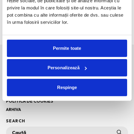
rețele sociale, de publicitate și de analize informații cu
desenate intra in muzeu
privire la modul în care folosiți site-ul nostru. Aceștia le
The Outsider. Andreea Macri. 13 ani de fotografie de moda
pot combina cu alte informații oferite de dvs. sau culese
intr-o expozitie.
în urma folosirii serviciilor lor.
60 de ani de Pepsi, celebrati printr-o expozitie-eveniment
Permite toate
SOCIAL MEDIA
Personalizează
POLITICA DE CONFIDENTIALITATE
Respinge
INFO + TERMENI SI CONDITII
POLITICA DE COOKIES
ARHIVA
SEARCH