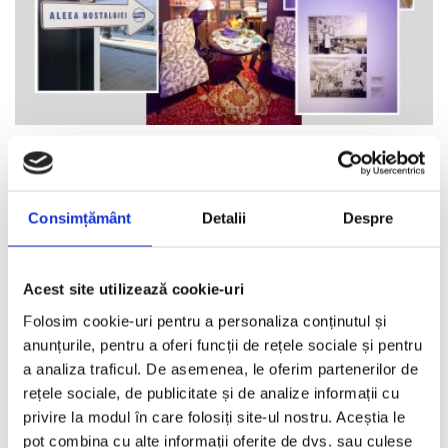
60 de ani de Pepsi, celebrati printr-o expozitie-
eveniment
VICKI NICOLA
·
IUNIE 4, 2026
Consimțământ
Detalii
Despre
Unele branduri nu sunt doar parte din cultura pop, ci si din
memoria colectiva. Pentru a marca 60
...
Acest site utilizează cookie-uri
Folosim cookie-uri pentru a personaliza conținutul și
anunțurile, pentru a oferi funcții de rețele sociale și pentru
a analiza traficul. De asemenea, le oferim partenerilor de
rețele sociale, de publicitate și de analize informații cu
privire la modul în care folosiți site-ul nostru. Aceștia le
pot combina cu alte informații oferite de dvs. sau culese