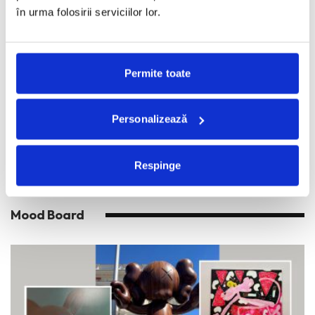
în urma folosirii serviciilor lor.
Permite toate
Nostalgia din fiecare ilustratie
IOANA LOVIN
·
IUNIE 4, 2026
Personalizează
Asociez ilustratia cu nostalgia, chiar si atunci cand lucrarile sunt
vesel colorate sau cadrele redau intamplari fericite. Cred
...
Respinge
Mood Board