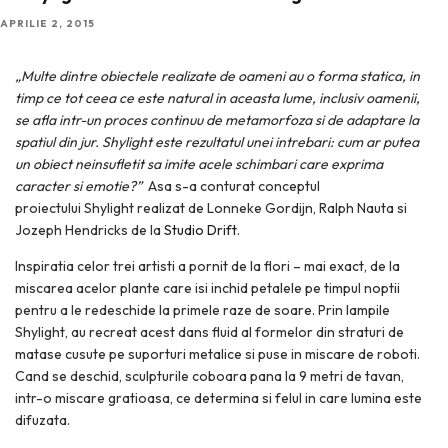
APRILIE 2, 2015
„Multe dintre obiectele realizate de oameni au o forma statica, in
timp ce tot ceea ce este natural in aceasta lume, inclusiv oamenii,
se afla intr-un proces continuu de metamorfoza si de adaptare la
spatiul din jur. Shylight este rezultatul unei intrebari: cum ar putea
un obiect neinsufletit sa imite acele schimbari care exprima
caracter si emotie?”
Asa s-a conturat conceptul
proiectului Shylight realizat de Lonneke Gordijn, Ralph Nauta si
Jozeph Hendricks de la
Studio Drift
.
Inspiratia celor trei artisti a pornit de la flori – mai exact, de la
miscarea acelor plante care isi inchid petalele pe timpul noptii
pentru a le redeschide la primele raze de soare. Prin lampile
Shylight, au recreat acest dans fluid al formelor din straturi de
matase cusute pe suporturi metalice si puse in miscare de roboti.
Cand se deschid, sculpturile coboara pana la 9 metri de tavan,
intr-o miscare gratioasa, ce determina si felul in care lumina este
difuzata.