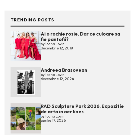
TRENDING POSTS
Ai o rochie rosie. Dar ce culoare sa
fie pantofii?
by
Ioana Lovin
decembrie 12, 2018
Andreea Brasovean
by
Ioana Lovin
decembrie 12, 2024
RAD Sculpture Park 2026. Expozitie
de arta in aer liber.
by
Ioana Lovin
aprilie 17, 2026