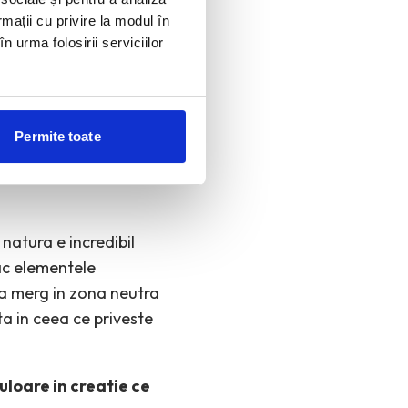
rmații cu privire la modul în
n urma folosirii serviciilor
ste o colaborare cu
 doreste a fi o piedica
Fuga devine fugă.
e vor ramane acolo pe
Permite toate
natura e incredibil
lac elementele
sa merg in zona neutra
ta in ceea ce priveste
uloare in creatie ce