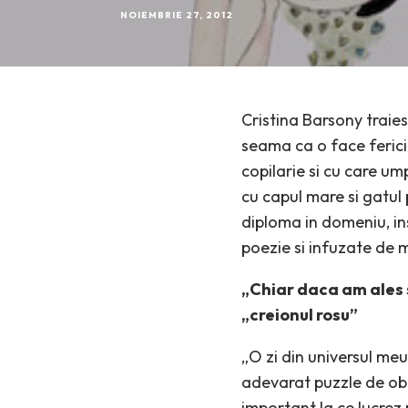
NOIEMBRIE 27, 2012
Cristina Barsony traies
seama ca o face fericit
copilarie si cu care um
cu capul mare si gatul 
diploma in domeniu, ins
poezie si infuzate de 
„Chiar daca am ales 
„creionul rosu”
„O zi din universul meu
adevarat puzzle de obie
important la ce lucrez