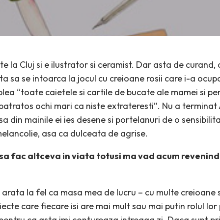
te la Cluj si e ilustrator si ceramist. Dar asta de curand,
a sa se intoarca la jocul cu creioane rosii care i-a ocup
plea “toate caietele si cartile de bucate ale mamei si pere
patratos ochi mari ca niste extrateresti”. Nu a terminat A
a din mainile ei ies desene si portelanuri de o sensibili
melancolie, asa ca dulceata de agrise.
sa fac altceva in viata totusi ma vad acum revenind 
 arata la fel ca masa mea de lucru – cu multe creioane si 
cte care fiecare isi are mai mult sau mai putin rolul lo
 pentru ca asta imi contureaza intreaga zi. Daca sunt pr