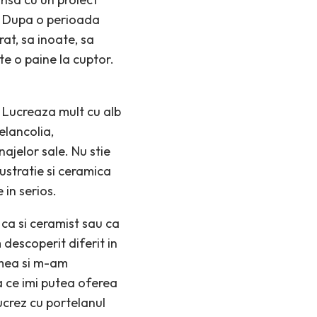
. Dupa o perioada
rat, sa inoate, sa
te o paine la cuptor.
ne. Lucreaza mult cu alb
elancolia,
najelor sale. Nu stie
ustratie si ceramica
 in serios.
ca si ceramist sau ca
 descoperit diferit in
 mea si m-am
a ce imi putea oferea
lucrez cu portelanul