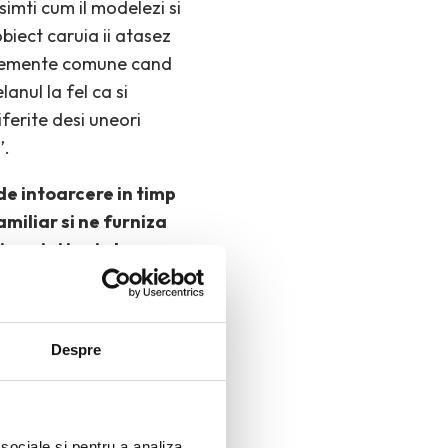
simti cum il modelezi si
obiect caruia ii atasez
 elemente comune cand
anul la fel ca si
iferite desi uneori
”.
 de intoarcere in timp
amiliar si ne furniza
 noi si in viata
eamna ca atunci cand
 le fac in acelasi timp
Despre
e modifica mult.
ce aceasta
frica sa
 sociale și pentru a analiza