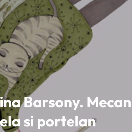
stina Barsony. Mecan
rela si portelan