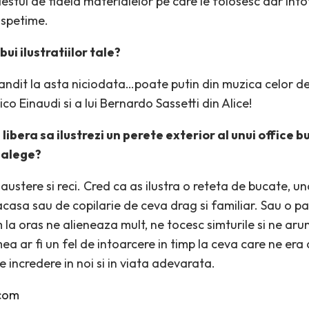
 destul de fidela materialelor pe care le folosesc dar int
ospetime.
ui ilustratiilor tale?
ndit la asta niciodata…poate putin din muzica celor de
co Einaudi si a lui Bernardo Sassetti din Alice!
ibera sa ilustrezi un perete exterior al unui office b
 alege?
austere si reci. Cred ca as ilustra o reteta de bucate, u
casa sau de copilarie de ceva drag si familiar. Sau o 
m la oras ne alieneaza mult, ne tocesc simturile si ne arun
mea ar fi un fel de intoarcere in timp la ceva care ne era 
 incredere in noi si in viata adevarata.
.com