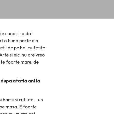
 de cand si-a dat
at o buna parte din
tii de pe hol cu fetite
rte si nici nu are vreo
tate foarte mare, de
dupa atatia ani la
hartii si cutiute – un
r pe masa. E foarte
insa cu un proiect