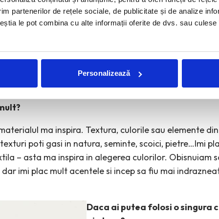
im partenerilor de rețele sociale, de publicitate și de analize info
ceștia le pot combina cu alte informații oferite de dvs. sau culese î
foarte drag si care a adus lucrarile ei in spatiul public e
tie in spatiul public „Orasul Vizibil 2012″. Evenimentul se
ilor si o ocazie de reconstientizare a unui loc de pasaj. 
opoteii care sunt agatati pe podul de peste Somes si car
Personalizează
mult?
terialul ma inspira. Textura, culorile sau elemente din 
texturi poti gasi in natura, seminte, scoici, pietre…Imi p
xtila – asta ma inspira in alegerea culorilor. Obisnuiam 
ri dar imi plac mult acentele si incep sa fiu mai indraznea
Daca ai putea folosi o singura c