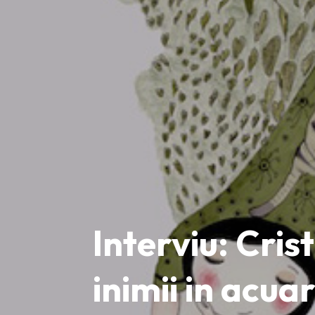
Interviu: Cri
inimii in acua