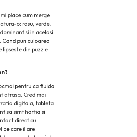
 imi place cum merge
latura-o: rosu, verde,
 dominant si in acelasi
i. Cand pun culoarea
e lipseste din puzzle
en?
tocmai pentru ca fluida
mt atrasa. Cred mai
atia digitala, tableta
t sa simt hartia si
ntact direct cu
 pe care il are