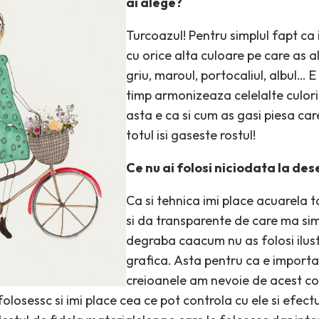
ai alege?
Turcoazul! Pentru simplul fapt ca
cu orice alta culoare pe care as a
griu, maroul, portocaliul, albul… E
timp armonizeaza celelalte culor
asta e ca si cum as gasi piesa car
totul isi gaseste rostul!
Ce nu ai folosi niciodata la des
Ca si tehnica imi place acuarela 
si da transparente de care ma si
degraba caacum nu as folosi ilustr
grafica. Asta pentru ca e importan
creioanele am nevoie de acest co
olosessc si imi place cea ce pot controla cu ele si efectul