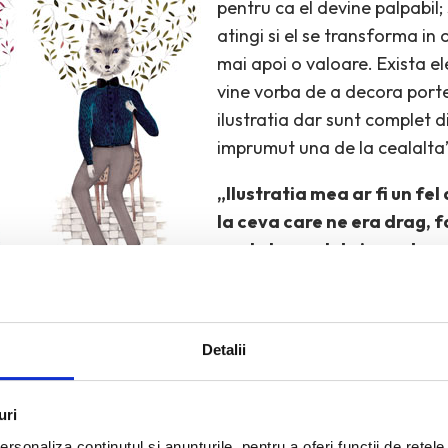
pentru ca el devine palpabil; 
atingi si el se transforma in 
mai apoi o valoare. Exista
vine vorba de a decora portel
ilustratia dar sunt complet d
imprumut una de la cealalta
„Ilustratia mea ar fi un fel
la ceva care ne era drag, f
acel element de incredere in
adevarata”
piesele de ceramica, nu doar le decoreaza, ceea ce ins
se focuseaza doar pe creatie ceramica si atat. „E greu sa
Detalii
te practice. Cand lucrez cu portelanul, spatiul de lucru s
fac locul negativelor si al altor unelte specifice. Imi pla
uri
mi place frumosul si atunci il iau de unde pot. Nu imi este 
rsonaliza conținutul și anunțurile, pentru a oferi funcții de rețele