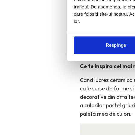
experimentez.”
traficul. De asemenea, le ofer
care folosiți site-ul nostru. A
Un proiect care ii este 
lor.
Galeria A1 – o interven
in calea fugii trecator
Cristina a realizat cl
Respinge
timp nelimitat.
Ce te inspira cel mai 
Cand lucrez ceramica ma
cate surse de forme si 
decorative din arta te
a culorilor pastel griu
paleta mea de culori.