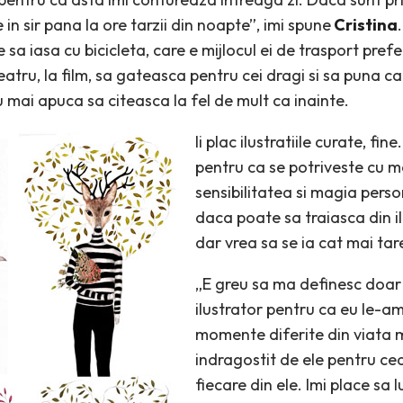
e in sir pana la ore tarzii din noapte”, imi spune
Cristina
e sa iasa cu bicicleta, care e mijlocul ei de trasport prefe
atru, la film, sa gateasca pentru cei dragi si sa puna ca
 mai apuca sa citeasca la fel de mult ca inainte.
Ii plac ilustratiile curate, fi
pentru ca se potriveste cu m
sensibilitatea si magia perso
daca poate sa traiasca din il
dar vrea sa se ia cat mai tare
„E greu sa ma definesc doar 
ilustrator pentru ca eu le-am
momente diferite din viata
indragostit de ele pentru ce
fiecare din ele. Imi place sa 