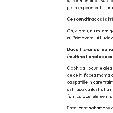
lucrarea in final. Sunt
putin experiment si pr
Ce soundtrack ai atrib
Oh, e greu, nu m-am ga
cu Primavera lui Ludovi
Daca ti s-ar da mana l
/multinationala ce ai
Oooh da, locurile alea 
de ce iti facea mama a
ca spatiile in care trai
ostil asa ca ilustratia 
furniza acel element de
Foto:
cristinabarsony