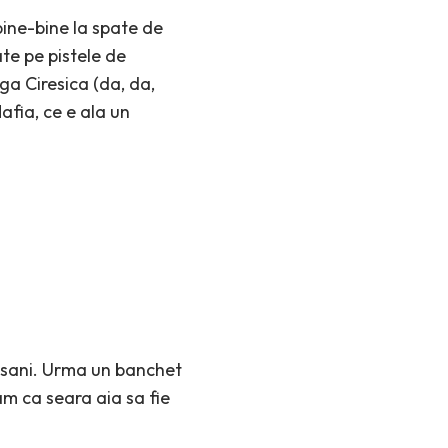
bine-bine la spate de
te pe pistele de
nga Ciresica (da, da,
fia, ce e ala un
ocsani. Urma un banchet
am ca seara aia sa fie