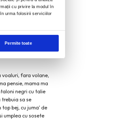
rmații cu privire la modul în
n val de aer fierbinte
n urma folosirii serviciilor
e. 40 de minute. O ora.
 o casca de bucle
. Nu arata nici macar
Permite toate
 lacrima, o portie de
mai am timp sa ajung
 voaluri, fara volane,
rima pensie, mama ma
aloni negri cu talie
 trebuia sa se
 top bej, cu juma’ de
isi umplea cu sosete