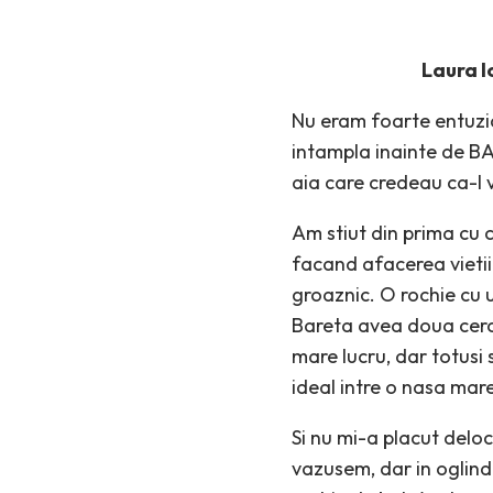
Laura 
Nu eram foarte entuzia
intampla inainte de BA
aia care credeau ca-l 
Am stiut din prima cu c
facand afacerea vietii 
groaznic. O rochie cu 
Bareta avea doua cercur
mare lucru, dar totusi
ideal intre o nasa mar
Si nu mi-a placut del
vazusem, dar in oglinda