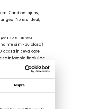
acum. Cand am ajuns,
angea. Nu era ideal,
e pentru mine era
nainte si mi-au plasat
u acasa in ceva care
e se intampla finalul de
tele le porti tu.
Despre
zent
 sociale și pentru a analiza