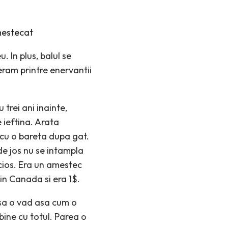
estecat
 In plus, balul se
ram printre enervantii
trei ani inainte,
 ieftina. Arata
 cu o bareta dupa gat.
de jos nu se intampla
cios. Era un amestec
in Canada si era 1$.
sa o vad asa cum o
bine cu totul. Parea o