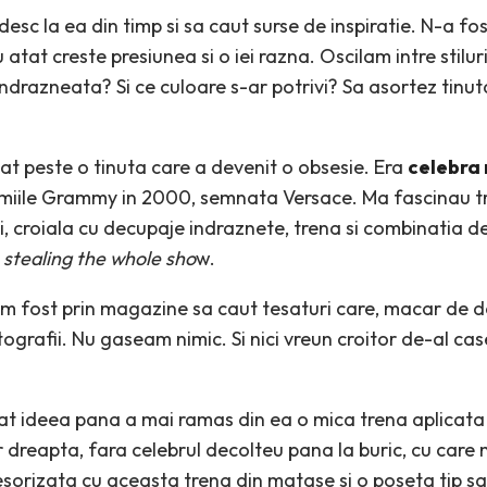
sc la ea din timp si sa caut surse de inspiratie. N-a fo
 atat creste presiunea si o iei razna. Oscilam intre stilur
drazneata? Si ce culoare s-ar potrivi? Sa asortez tinuta 
at peste o tinuta care a devenit o obsesie. Era
celebra 
miile Grammy in 2000, semnata Versace. Ma fascinau t
i, croiala cu decupaje indraznete, trena si combinatia d
,
stealing the whole sho
w.
am fost prin magazine sa caut tesaturi care, macar de d
ografii. Nu gaseam nimic. Si nici vreun croitor de-al ca
rat ideea pana a mai ramas din ea o mica trena aplicata
r dreapta, fara celebrul decolteu pana la buric, cu care n
cesorizata cu aceasta trena din matase si o poseta tip s