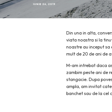
IUNIE 26, 2019
Din una in alta, conver
viata noastra si la tin
noastre au inceput sa c
mult de 20 de ani de a
M-am intrebat daca ast
zambim peste ani de rez
stangacie. Dupa poves
ampla, am invitat cate
banchet sau de la cel c