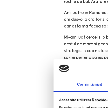
rochie de bal. Aratam 
Am luat-o in Romania s
am dus-o la croitor si
dar asta ma facea sa 
Mi-am luat cercei si o 
destul de mare si gean
strategic in cap niste
sa-mi permita sa ies pe
liceu.
Asa am aflat ca toate r
Consimțământ
Min
Acest site utilizează cookie-
Folosim cookie-uri pentru a pe