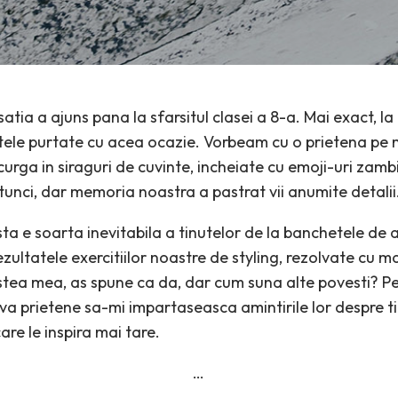
satia a ajuns pana la sfarsitul clasei a 8-a. Mai exact, l
utele purtate cu acea ocazie. Vorbeam cu o prietena pe m
urga in siraguri de cuvinte, incheiate cu emoji-uri zamb
tunci, dar memoria noastra a pastrat vii anumite detalii
a e soarta inevitabila a tinutelor de la banchetele de a
ultatele exercitiilor noastre de styling, rezolvate cu m
tea mea, as spune ca da, dar cum suna alte povesti? P
va prietene sa-mi impartaseasca amintirile lor despre ti
are le inspira mai tare.
…