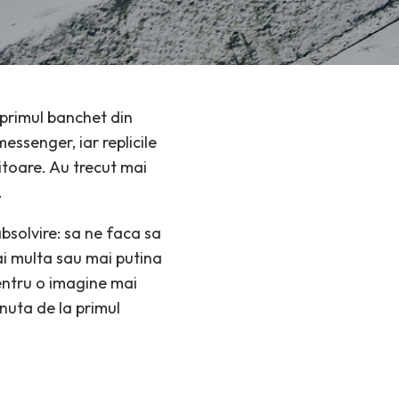
a primul banchet din
essenger, iar replicile
itoare. Au trecut mai
.
bsolvire: sa ne faca sa
ai multa sau mai putina
entru o imagine mai
nuta de la primul