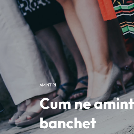
AMINTIRI
Cum ne aminti
banchet