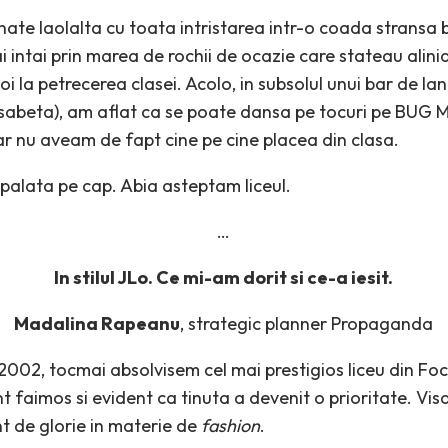
nate laolalta cu toata intristarea intr-o coada stransa 
intai prin marea de rochii de ocazie care stateau alinia
poi la petrecerea clasei. Acolo, in subsolul unui bar de la
isabeta), am aflat ca se poate dansa pe tocuri pe BUG Ma
r nu aveam de fapt cine pe cine placea din clasa.
palata pe cap. Abia asteptam liceul.
…
In stilul JLo. Ce mi-am dorit si ce-a iesit.
Madalina Rapeanu
, strategic planner Propaganda
i 2002, tocmai absolvisem cel mai prestigios liceu din F
nt faimos si evident ca tinuta a devenit o prioritate. Vis
 de glorie in materie de
fashion
.