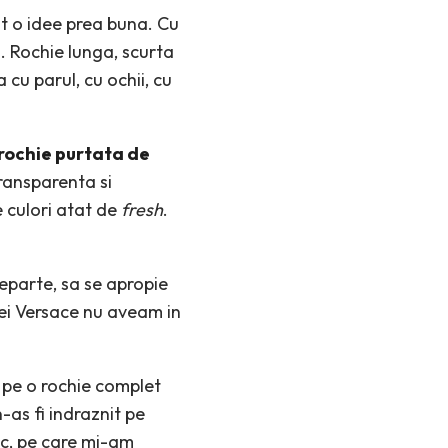
st o idee prea buna. Cu
i. Rochie lunga, scurta
cu parul, cu ochii, cu
rochie purtata de
ransparenta si
e culori atat de
fresh
.
eparte, sa se apropie
sei Versace nu aveam in
 pe o rochie complet
-as fi indraznit pe
ac, pe care mi-am