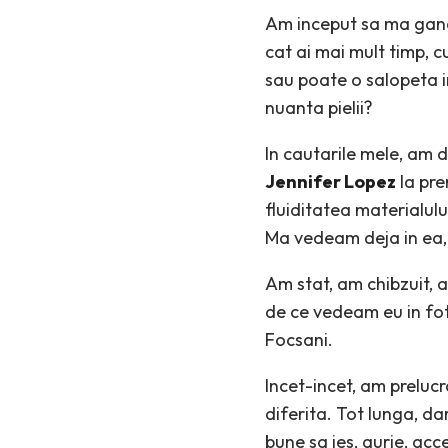
Am inceput sa ma gande
cat ai mai mult timp, cu
sau poate o salopeta in
nuanta pielii?
In cautarile mele, am d
Jennifer Lopez
la pre
fluiditatea materialulu
Ma vedeam deja in ea
Am stat, am chibzuit, 
de ce vedeam eu in fot
Focsani.
Incet-incet, am preluc
diferita. Tot lunga, da
bune sa ies, aurie, ac