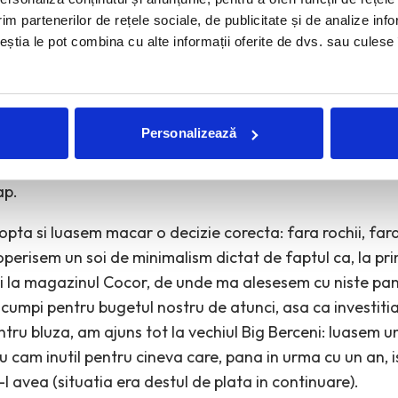
Mirela Ujica
, redactor-sef adjunct
Glamour
im partenerilor de rețele sociale, de publicitate și de analize info
zei sapau in piele, bretelele sandalelor sapau in piele, u
ceștia le pot combina cu alte informații oferite de dvs. sau culese î
imi sapa in creier. 10 minute. 20 de minute. 30 de minut
Arata foarte-foarte bine. Ma uit in oglinda. Tot ce vad e
e imi inghite cu totul fata. Nu arata foarte-foarte bine
Personalizează
rata foarte bine, saru’ mana, zic fara convingere, inghit o
imi amintesc cam cat fixativ si spuma am in par si daca 
ap.
opta si luasem macar o decizie corecta: fara rochii, fara
erisem un soi de minimalism dictat de faptul ca, la p
 la magazinul Cocor, de unde ma alesesem cu niste pant
scumpi pentru bugetul nostru de atunci, asa ca investitia
ru bluza, am ajuns tot la vechiul Big Berceni: luasem un
u cam inutil pentru cineva care, pana in urma cu un an, 
-l avea (situatia era destul de plata in continuare).