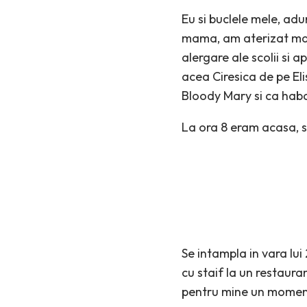
Eu si buclele mele, adu
mama, am aterizat mai 
alergare ale scolii si a
acea Ciresica de pe El
Bloody Mary si ca haba
La ora 8 eram acasa, s
Se intampla in vara lu
cu staif la un restaura
pentru mine un moment