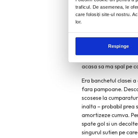
traficul. De asemenea, le ofer
Hars-hars. Bretelele blu
care folosiți site-ul nostru. A
lor.
de la uscatorul Diana 
Gata! Poti sa te uiti! 
stranse, sarmoase, car
Respinge
bine. Era oribil. Da, a
frustrare si incerc sa 
acasa sa ma spal pe c
Era banchetul clasei a 
fara pampoane. Descop
scosese la cumparaturi
inalta – probabil prea 
amortizeze cumva. Pent
spate gol si un decolte
singurul sutien pe care