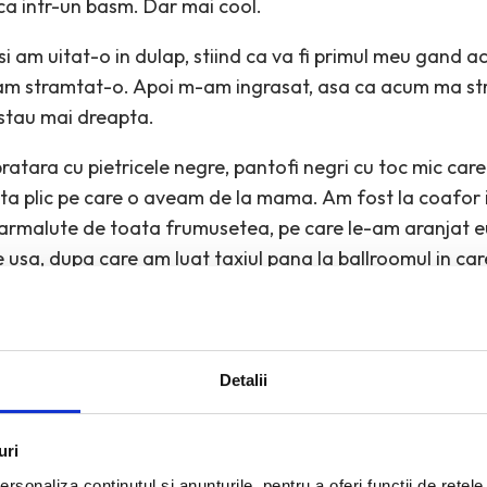
ca intr-un basm. Dar mai cool.
i am uitat-o in dulap, stiind ca va fi primul meu gand 
 am stramtat-o. Apoi m-am ingrasat, asa ca acum ma str
stau mai dreapta.
bratara cu pietricele negre, pantofi negri cu toc mic car
ta plic pe care o aveam de la mama. Am fost la coafor i
 sarmalute de toata frumusetea, pe care le-am aranjat e
 usa, dupa care am luat taxiul pana la ballroomul in car
ochiile merita o sansa. Unele te poarta pe tine, dar pe al
Detalii
…
imalismul: descoperit in 2001, practicat pana in pre
uri
rsonaliza conținutul și anunțurile, pentru a oferi funcții de rețele