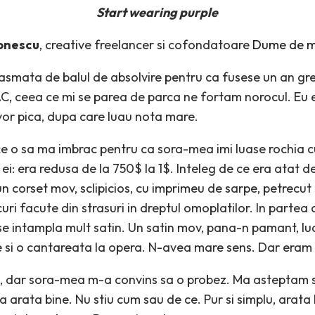
Start wearing purple
Ionescu
, creative freelancer si cofondatoare
Dume de m
smata de balul de absolvire pentru ca fusese un an greu.
C, ceea ce mi se parea de parca ne fortam norocul. Eu e
vor pica, dupa care luau nota mare.
e o sa ma imbrac pentru ca sora-mea imi luase rochia cu 
ei: era redusa de la 750$ la 1$. Inteleg de ce era atat de
un corset mov, sclipicios, cu imprimeu de sarpe, petrecut
i facute din strasuri in dreptul omoplatilor. In partea 
 se intampla mult satin. Un satin mov, pana-n pamant, lu
e si o cantareata la opera. N-avea mare sens. Dar eram 
oc, dar sora-mea m-a convins sa o probez. Ma asteptam 
 arata bine. Nu stiu cum sau de ce. Pur si simplu, arata 