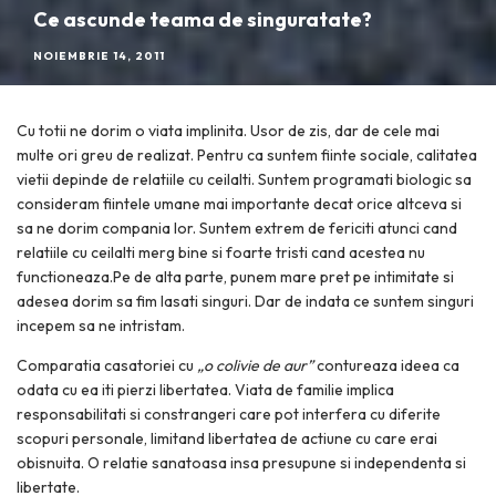
Ce ascunde teama de singuratate?
NOIEMBRIE 14, 2011
Cu totii ne dorim o viata implinita. Usor de zis, dar de cele mai
multe ori greu de realizat. Pentru ca suntem fiinte sociale, calitatea
vietii depinde de relatiile cu ceilalti. Suntem programati biologic sa
consideram fiintele umane mai importante decat orice altceva si
sa ne dorim compania lor. Suntem extrem de fericiti atunci cand
relatiile cu ceilalti merg bine si foarte tristi cand acestea nu
functioneaza.Pe de alta parte, punem mare pret pe intimitate si
adesea dorim sa fim lasati singuri. Dar de indata ce suntem singuri
incepem sa ne intristam.
Comparatia casatoriei cu
„o colivie de aur”
contureaza ideea ca
odata cu ea iti pierzi libertatea. Viata de familie implica
responsabilitati si constrangeri care pot interfera cu diferite
scopuri personale, limitand libertatea de actiune cu care erai
obisnuita. O relatie sanatoasa insa presupune si independenta si
libertate.