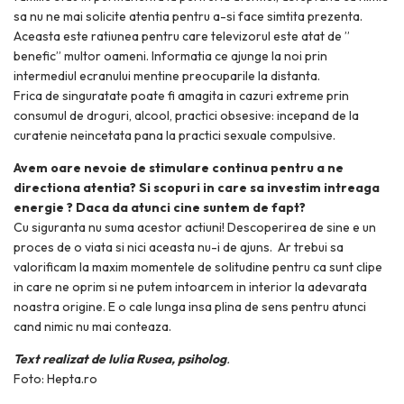
sa nu ne mai solicite atentia pentru a-si face simtita prezenta.
Aceasta este ratiunea pentru care televizorul este atat de ”
benefic” multor oameni. Informatia ce ajunge la noi prin
intermediul ecranului mentine preocuparile la distanta.
Frica de singuratate poate fi amagita in cazuri extreme prin
consumul de droguri, alcool, practici obsesive: incepand de la
curatenie neincetata pana la practici sexuale compulsive.
Avem oare nevoie de stimulare continua pentru a ne
directiona atentia? Si scopuri in care sa investim intreaga
energie ? Daca da atunci cine suntem de fapt?
Cu siguranta nu suma acestor actiuni! Descoperirea de sine e un
proces de o viata si nici aceasta nu-i de ajuns. Ar trebui sa
valorificam la maxim momentele de solitudine pentru ca sunt clipe
in care ne oprim si ne putem intoarcem in interior la adevarata
noastra origine. E o cale lunga insa plina de sens pentru atunci
cand nimic nu mai conteaza.
Text realizat de Iulia Rusea, psiholog
.
Foto: Hepta.ro