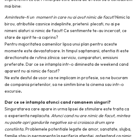
mai bine:
Aminteste-ti un moment in care nu ai avut nimic de facut!
Nimic la
birou, atributiile casnice indeplinite, prietenii plecati, nu ai pe
nimeni alaturi si nimic de facut! Ce sentimente te-au incercat, ce
stare de spirit te-a cuprins?
Pentru majoritatea oamenilor lipsa unui plan pentru aceste
momente este devastatoare. In timpul saptamanii, atentia iti este
directionata de rutina zilnica: serviciu, cumparaturi, emisiuni
preferate. Dar ce se intampla intr-o dimineata de weekend cand
aparent nu ai nimic de facut?
Ne este destul de usor sa ne implicam in profesie, sa ne bucuram
de compania prietenilor, sa ne simtim bine la cinema sau intr-o
excursie
.
Dar ce se intampla atunci cand ramanem singuri?
Singuratarea care apare in urma lipsei de stimulare este traita ca
o experienta neplacuta.
Atunci cand nu are nimic de facut, mintea
nu poate opri gandurile negative sa-si croiasca drum spre
constiinta.
Problemele potentiale legate de amor, sanatate, slujba,
familie stau in permanenta la periferia atentiei, asteptand ca nimic