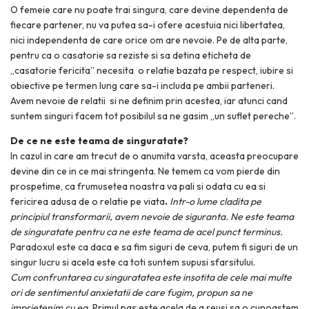
O femeie care nu poate trai singura, care devine dependenta de
fiecare partener, nu va putea sa-i ofere acestuia nici libertatea,
nici independenta de care orice om are nevoie. Pe de alta parte,
pentru ca o casatorie sa reziste si sa detina eticheta de
„casatorie fericita” necesita o relatie bazata pe respect, iubire si
obiective pe termen lung care sa-i includa pe ambii parteneri.
Avem nevoie de relatii si ne definim prin acestea, iar atunci cand
suntem singuri facem tot posibilul sa ne gasim „un suflet pereche”.
De ce ne este teama de singuratate?
In cazul in care am trecut de o anumita varsta, aceasta preocupare
devine din ce in ce mai stringenta. Ne temem ca vom pierde din
prospetime, ca frumusetea noastra va pali si odata cu ea si
fericirea adusa de o relatie pe viata
.
Intr-o lume cladita pe
principiul transformarii, avem nevoie de siguranta. Ne este teama
de singuratate pentru ca ne este teama de acel punct terminus
.
Paradoxul este ca daca e sa fim siguri de ceva, putem fi siguri de un
singur lucru si acela este ca toti suntem supusi sfarsitului.
Cum confruntarea cu singuratatea este insotita de cele mai multe
ori de sentimentul anxietatii de care fugim, propun sa ne
imprietenim cu ea
.
Primul pas este acela de a reusi sa o cunoastem