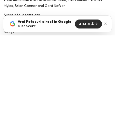
Cele mai bune efecte vizuale
:
Dune
,
Paul Lambert, Tristan
Myles, Brian Connor and Gerd Nefzer
Sursa info:
oscars.org
Sursa foto: Hepta.ro / In imagine Ariana DeBose, castigatoarea
Vrei Petocuri direct în Google
ADAUGĂ
Discover?
trofeului pentru Cea mai buna actrita in rol secundar (
West Side
Story
)
Din Aceeasi Categorie
The kids are all right
VICKI NICOLA
·
MAI 15, 2026
Cum comunici cu tinerii din ziua de azi? Mai ales cand dupa aceasta