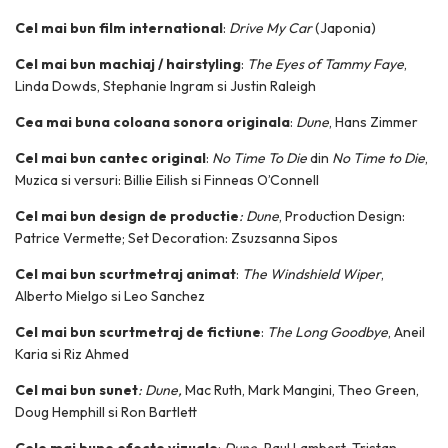
Cel mai bun film international
:
Drive My Car
(Japonia)
Cel mai bun machiaj / hairstyling
:
The Eyes of Tammy Faye
,
Linda Dowds, Stephanie Ingram si Justin Raleigh
Cea mai buna coloana sonora originala
:
Dune
, Hans Zimmer
Cel mai bun cantec original
:
No Time To Die
din
No Time to Die
,
Muzica si versuri: Billie Eilish si Finneas O’Connell
Cel mai bun design de productie
: Dune
, Production Design:
Patrice Vermette; Set Decoration: Zsuzsanna Sipos
Cel mai bun scurtmetraj animat
:
The Windshield Wiper
,
Alberto Mielgo si Leo Sanchez
Cel mai bun scurtmetraj de fictiune
:
The Long Goodbye
, Aneil
Karia si Riz Ahmed
Cel mai bun sunet
:
Dune
,
Mac Ruth, Mark Mangini, Theo Green,
Doug Hemphill si Ron Bartlett