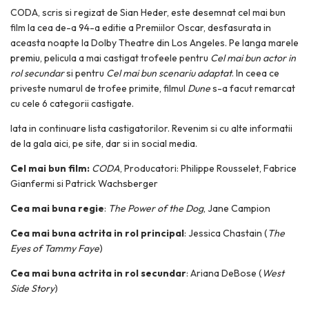
CODA, scris si regizat de Sian Heder, este desemnat cel mai bun
film la cea de-a 94-a editie a Premiilor Oscar, desfasurata in
aceasta noapte la Dolby Theatre din Los Angeles. Pe langa marele
premiu
, pelicula a mai castigat trofeele pentru
Cel mai bun actor in
rol secundar
si pentru
Cel mai bun scenariu adaptat
. In ceea ce
priveste numarul de trofee primite, filmul
Dune
s-a facut remarcat
cu cele 6 categorii castigate.
Iata in continuare lista castigatorilor. Revenim si cu alte informatii
de la gala aici, pe site, dar si in social media.
Cel mai bun film
:
CODA
, Producatori: Philippe Rousselet, Fabrice
Gianfermi si Patrick Wachsberger
Cea mai buna regie
:
The Power of the Dog
, Jane Campion
Cea mai buna actrita in rol principal
: Jessica Chastain (
The
Eyes of Tammy Faye
)
Cea mai buna actrita in rol secundar
: Ariana DeBose (
West
Side Story
)