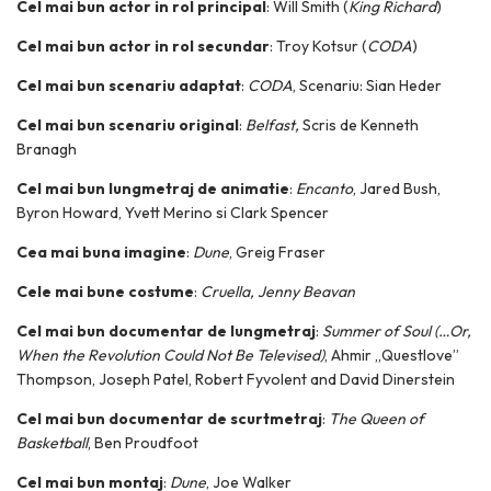
Cel mai bun actor in rol principal
: Will Smith (
King Richard
)
Cel mai bun actor in rol secundar
: Troy Kotsur (
CODA
)
Cel mai bun scenariu adaptat
:
CODA
, Scenariu: Sian Heder
Cel mai bun scenariu original
:
Belfast,
Scris de Kenneth
Branagh
Cel mai bun lungmetraj de animatie
:
Encanto
, Jared Bush,
Byron Howard, Yvett Merino si Clark Spencer
Cea mai buna imagine
:
Dune
, Greig Fraser
Cele mai bune costume
:
Cruella
, Jenny Beavan
Cel mai bun documentar de lungmetraj
:
Summer of Soul (…Or,
When the Revolution Could Not Be Televised)
, Ahmir „Questlove”
Thompson, Joseph Patel, Robert Fyvolent and David Dinerstein
Cel mai bun documentar de scurtmetraj
:
The Queen of
Basketball
, Ben Proudfoot
Cel mai bun montaj
:
Dune
, Joe Walker