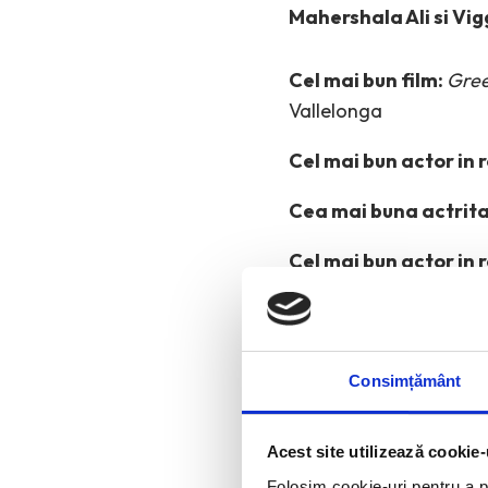
Mahershala Ali si Vi
Cel mai bun film
:
Gree
Vallelonga
Cel mai bun actor in r
Cea mai buna actrita 
Cel mai bun actor in 
Cea mai buna actrita
Consimțământ
Acest site utilizează cookie-
Folosim cookie-uri pentru a pe