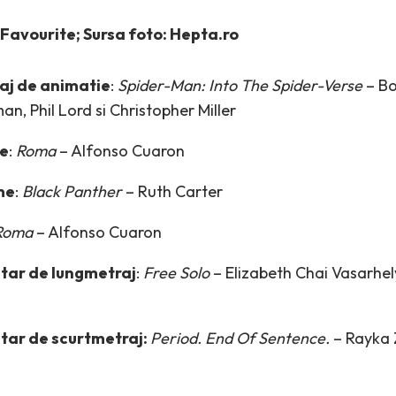
Favourite; Sursa foto: Hepta.ro
aj de animatie
:
Spider-Man: Into The Spider-Verse
– Bo
, Phil Lord si Christopher Miller
e
:
Roma
– Alfonso Cuaron
me
:
Black Panther
– Ruth Carter
Roma
– Alfonso Cuaron
tar de lungmetraj
:
Free Solo
– Elizabeth Chai Vasarhel
tar de scurtmetraj:
Period. End Of Sentence.
– Rayka Z