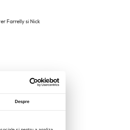
r Farrelly si Nick
lk
Despre
 sociale și pentru a analiza