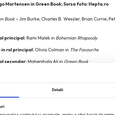
ggo Mortensen in Green Book; Sursa foto: Hepta.ro
n Book
– Jim Burke, Charles B. Wessler, Brian Currie, Pete
ol principal
: Rami Malek in
Bohemian Rhapsody
in rol principal
: Olivia Colman in
The Favourite
rol secundar
: Mahershala Ali in
Green Book
 in rol secundar
: Regina King in
If Beale Street Could Ta
Detalii
uri
rsonaliza conținutul și anunțurile, pentru a oferi funcții de rețele