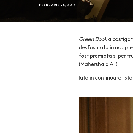
FEBRUARIE 25, 2019
Green Book
a castigat
desfasurata in noaptea
fost premiata si pentr
(Mahershala Ali).
Iata in continuare list