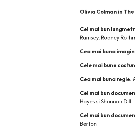
Olivia Colman in The 
Cel mai bun lungmetr
Ramsey, Rodney Rothman
Cea mai buna imagin
Cele mai bune costu
Cea mai buna regie
:
Cel mai bun documen
Hayes si Shannon Dill
Cel mai bun documen
Berton