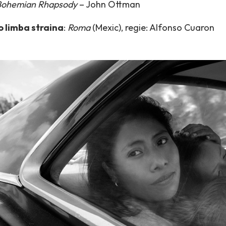
Bohemian Rhapsody
– John Ottman
-o limba straina
:
Roma
(Mexic), regie: Alfonso Cuaron